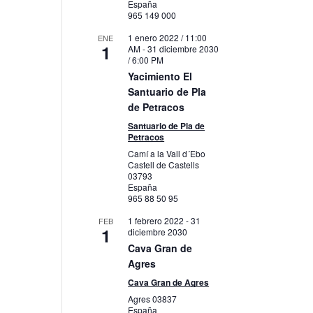
España
965 149 000
1 enero 2022 / 11:00
ENE
1
AM
-
31 diciembre 2030
/ 6:00 PM
Yacimiento El
Santuario de Pla
de Petracos
Santuario de Pla de
Petracos
Camí a la Vall d´Ebo
Castell de Castells
03793
España
965 88 50 95
1 febrero 2022
-
31
FEB
1
diciembre 2030
Cava Gran de
Agres
Cava Gran de Agres
Agres
03837
España