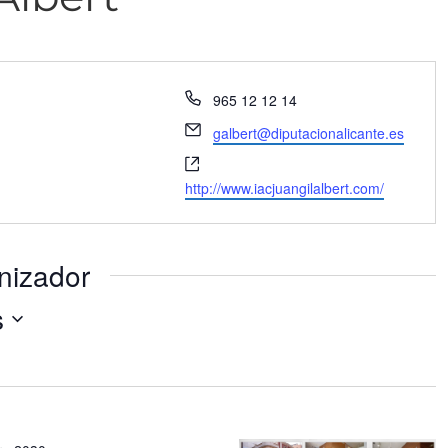
Teléfono
965 12 12 14
Email
galbert@diputacionalicante.es
Website
http://www.iacjuangilalbert.com/
nizador
s