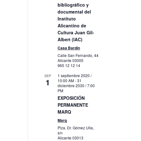
bibliográfico y
documental del
Instituto
Alicantino de
Cultura Juan Gil-
Albert (IAC)
Casa Bardín
Calle San Fernando, 44
Alicante
03005
965 12 12 14
1 septiembre 2020 /
SEP
1
10:00 AM
-
31
diciembre 2030 / 7:00
PM
EXPOSICIÓN
PERMANENTE
MARQ
Marq
Plza. Dr. Gómez Ulla,
s/n
Alicante
03013