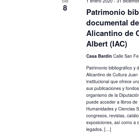
1 enero 2020
-
31 diciemb
SÁB
8
Patrimonio bib
documental del
Alicantino de 
Albert (IAC)
Casa Bardín
Calle San Fe
Patrimonio bibliográfico y 
Alicantino de Cultura Juan 
institucional que ofrece un
sus publicaciones y fondo
organismo de la Diputación
puede acceder a libros de 
Humanidades y Ciencias So
congresos, revistas, catálo
exposiciones, así como a 
legados, […]