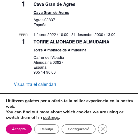
1
Cava Gran de Agres
Cava Gran de Agres
Agres
03837
España
1 febrer 2022 / 10:00
-
31 desembre 2030 / 13:00
FEBR.
1
TORRE ALMOHADE DE ALMUDAINA
Torre Almohade de Almudaina
Carrer de l'Abadia
Almudaina
03827
España
965 14 90 06
Visualitza el calendari
Utilitzem galetes per a oferir-te la millor experiència en la nostra
web.
You can find out more about which cookies we are using or
Mapa web
Política de Privacidad
switch them off in
settings
.
Politica de cookies
Tanca el bàner de
Accepta
Rebutja
Configuració