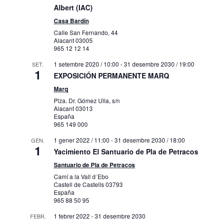
Albert (IAC)
Casa Bardín
Calle San Fernando, 44
Alacant
03005
965 12 12 14
1 setembre 2020 / 10:00
-
31 desembre 2030 / 19:00
SET.
1
EXPOSICIÓN PERMANENTE MARQ
Marq
Plza. Dr. Gómez Ulla, s/n
Alacant
03013
España
965 149 000
1 gener 2022 / 11:00
-
31 desembre 2030 / 18:00
GEN.
1
Yacimiento El Santuario de Pla de Petracos
Santuario de Pla de Petracos
Camí a la Vall d´Ebo
Castell de Castells
03793
España
965 88 50 95
1 febrer 2022
-
31 desembre 2030
FEBR.