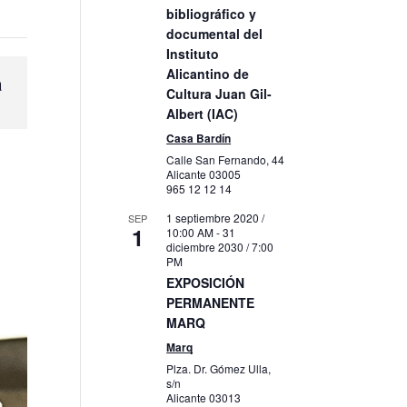
bibliográfico y
documental del
Instituto
Alicantino de
a
Cultura Juan Gil-
Albert (IAC)
Casa Bardín
Calle San Fernando, 44
Alicante
03005
965 12 12 14
1 septiembre 2020 /
SEP
1
10:00 AM
-
31
diciembre 2030 / 7:00
PM
EXPOSICIÓN
PERMANENTE
MARQ
Marq
Plza. Dr. Gómez Ulla,
s/n
Alicante
03013