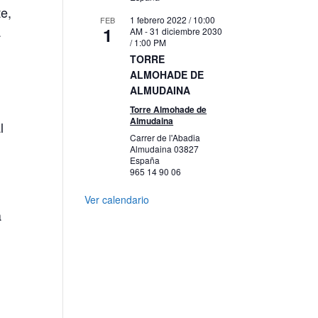
te,
1 febrero 2022 / 10:00
FEB
a
1
AM
-
31 diciembre 2030
/ 1:00 PM
TORRE
ALMOHADE DE
ALMUDAINA
Torre Almohade de
Almudaina
l
Carrer de l'Abadia
Almudaina
03827
España
965 14 90 06
Ver calendario
a