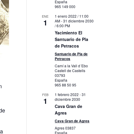
España
965 149 000
1 enero 2022 / 11:00
ENE
1
AM
-
31 diciembre 2030
/ 6:00 PM
Yacimiento El
Santuario de Pla
de Petracos
Santuario de Pla de
Petracos
Camí a la Vall d´Ebo
Castell de Castells
03793
España
n
965 88 50 95
1 febrero 2022
-
31
FEB
1
diciembre 2030
Cava Gran de
 de
Agres
Cava Gran de Agres
Agres
03837
la
España