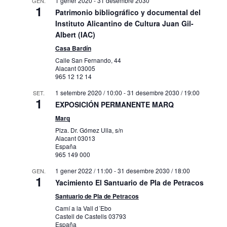
1 gener 2020
-
31 desembre 2030
GEN.
1
Patrimonio bibliográfico y documental del
Instituto Alicantino de Cultura Juan Gil-
Albert (IAC)
Casa Bardín
Calle San Fernando, 44
Alacant
03005
965 12 12 14
1 setembre 2020 / 10:00
-
31 desembre 2030 / 19:00
SET.
1
EXPOSICIÓN PERMANENTE MARQ
Marq
Plza. Dr. Gómez Ulla, s/n
Alacant
03013
España
965 149 000
1 gener 2022 / 11:00
-
31 desembre 2030 / 18:00
GEN.
1
Yacimiento El Santuario de Pla de Petracos
Santuario de Pla de Petracos
Camí a la Vall d´Ebo
Castell de Castells
03793
España