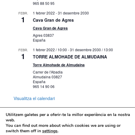
965 88 50 95
1 febrer 2022
-
31 desembre 2030
FEBR.
1
Cava Gran de Agres
Cava Gran de Agres
Agres
03837
España
1 febrer 2022 / 10:00
-
31 desembre 2030 / 13:00
FEBR.
1
TORRE ALMOHADE DE ALMUDAINA
Torre Almohade de Almudaina
Carrer de l'Abadia
Almudaina
03827
España
965 14 90 06
Visualitza el calendari
Utilitzem galetes per a oferir-te la millor experiència en la nostra
web.
You can find out more about which cookies we are using or
Mapa web
Política de Privacidad
switch them off in
settings
.
Politica de cookies