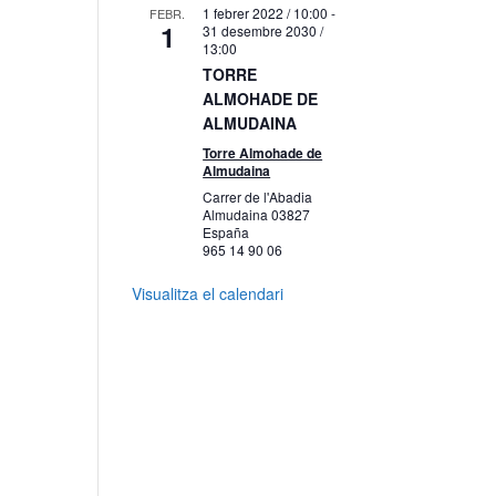
1 febrer 2022 / 10:00
-
FEBR.
1
31 desembre 2030 /
13:00
TORRE
ALMOHADE DE
ALMUDAINA
Torre Almohade de
Almudaina
Carrer de l'Abadia
Almudaina
03827
España
965 14 90 06
Visualitza el calendari