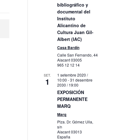
bibliográfico y
documental del
Instituto
Alicantino de
Cultura Juan Gil-
Albert (IAC)
Casa Bardín
Calle San Fernando, 44
Alacant
03005
965 12 12 14
1 setembre 2020 /
SET.
1
10:00
-
31 desembre
2030 / 19:00
EXPOSICIÓN
PERMANENTE
MARQ
Marq
Plza. Dr. Gómez Ulla,
s/n
Alacant
03013
España