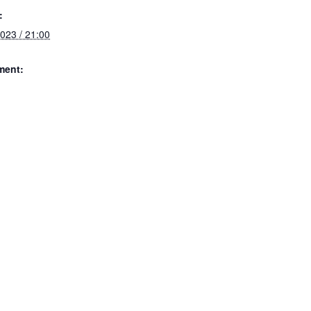
:
023 / 21:00
ment: