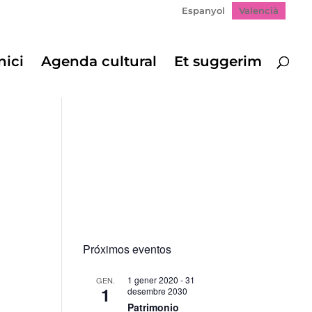
Espanyol
Valencià
nici
Agenda cultural
Et suggerim
Próximos eventos
1 gener 2020
-
31
GEN.
1
desembre 2030
Patrimonio