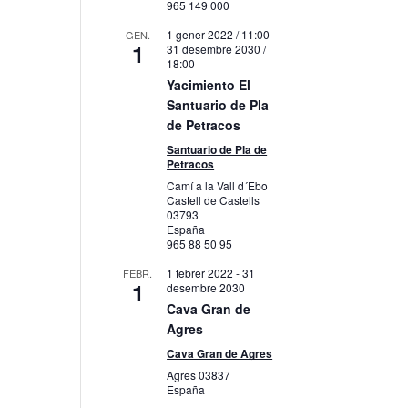
965 149 000
1 gener 2022 / 11:00
-
GEN.
1
31 desembre 2030 /
18:00
Yacimiento El
Santuario de Pla
de Petracos
Santuario de Pla de
Petracos
Camí a la Vall d´Ebo
Castell de Castells
03793
España
965 88 50 95
1 febrer 2022
-
31
FEBR.
1
desembre 2030
Cava Gran de
Agres
Cava Gran de Agres
Agres
03837
España