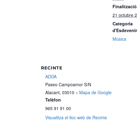
Finalització
21 octubre 2
Categoria
d'Esdeveni
Música
RECINTE
ADDA
Paseo Campoamor S/N
Alacant
,
03010
+ Mapa de Google
Telèfon
965 91 91 00
Visualitza el lloc web de Recinte