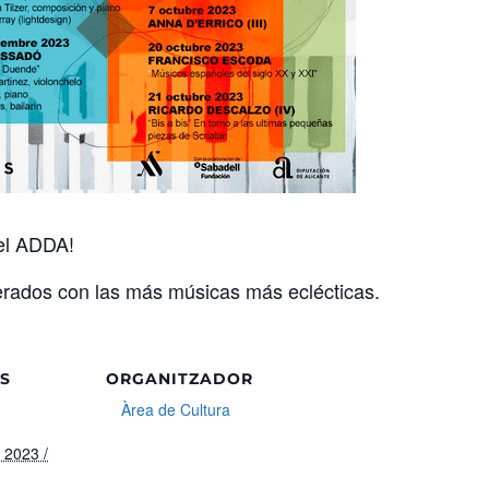
 el ADDA!
perados con las más músicas más eclécticas.
LS
ORGANITZADOR
Àrea de Cultura
 2023 /