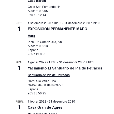
Casa Bardín
Calle San Fernando, 44
Alacant
03005
965 12 12 14
1 setembre 2020 / 10:00
-
31 desembre 2030 / 19:00
SET.
1
EXPOSICIÓN PERMANENTE MARQ
Marq
Plza. Dr. Gómez Ulla, s/n
Alacant
03013
España
965 149 000
1 gener 2022 / 11:00
-
31 desembre 2030 / 18:00
GEN.
1
Yacimiento El Santuario de Pla de Petracos
Santuario de Pla de Petracos
Camí a la Vall d´Ebo
Castell de Castells
03793
España
965 88 50 95
1 febrer 2022
-
31 desembre 2030
FEBR.
1
Cava Gran de Agres
Cava Gran de Agres