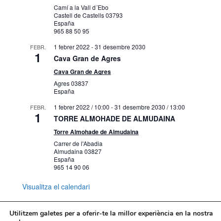
Camí a la Vall d´Ebo
Castell de Castells
03793
España
965 88 50 95
1 febrer 2022
-
31 desembre 2030
FEBR.
1
Cava Gran de Agres
Cava Gran de Agres
Agres
03837
España
1 febrer 2022 / 10:00
-
31 desembre 2030 / 13:00
FEBR.
1
TORRE ALMOHADE DE ALMUDAINA
Torre Almohade de Almudaina
Carrer de l'Abadia
Almudaina
03827
España
965 14 90 06
Visualitza el calendari
Utilitzem galetes per a oferir-te la millor experiència en la nostra