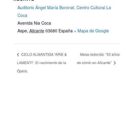
Auditorio Ángel María Boronat, Centro Cultural La
Coca
Avenida Nia Coca
Aspe
,
Alicante
03680
España
+ Mapa de Google
CICLO ALMANTIGA “ARIE &
Mesa redonda: “50 años
LAMENTI”. El nacimiento de la
de cómic en Alicante”
Ópera.