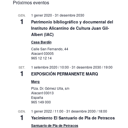
Próximos eventos
1 gener 2020
-
31 desembre 2030
GEN.
1
Patrimonio bibliográfico y documental del
Instituto Alicantino de Cultura Juan Gil-
Albert (IAC)
Casa Bardín
Calle San Fernando, 44
Alacant
03005
965 12 12 14
1 setembre 2020 / 10:00
-
31 desembre 2030 / 19:00
SET.
1
EXPOSICIÓN PERMANENTE MARQ
Marq
Plza. Dr. Gómez Ulla, s/n
Alacant
03013
España
965 149 000
1 gener 2022 / 11:00
-
31 desembre 2030 / 18:00
GEN.
1
Yacimiento El Santuario de Pla de Petracos
Santuario de Pla de Petracos