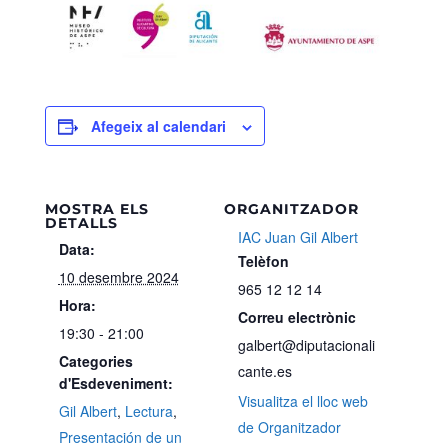
Afegeix al calendari
MOSTRA ELS
ORGANITZADOR
DETALLS
IAC Juan Gil Albert
Data:
Telèfon
10 desembre 2024
965 12 12 14
Hora:
Correu electrònic
19:30 - 21:00
galbert@diputacionali
Categories
cante.es
d'Esdeveniment:
Visualitza el lloc web
Gil Albert
,
Lectura
,
de Organitzador
Presentación de un