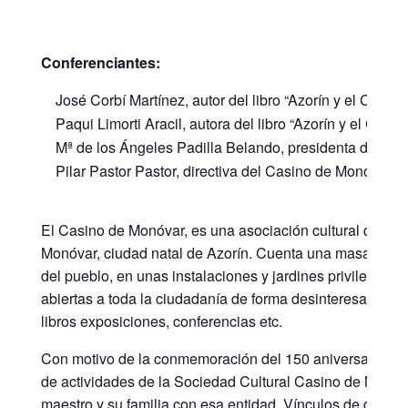
Conferenciantes:
José Corbí Martínez, autor del libro “Azorín y el Casin
Paqui Limorti Aracil, autora del libro “Azorín y el Casi
Mª de los Ángeles Padilla Belando, presidenta del Ca
Pilar Pastor Pastor, directiva del Casino de Monóvar
El Casino de Monóvar, es una asociación cultural que n
Monóvar, ciudad natal de Azorín. Cuenta una masa social
del pueblo, en unas instalaciones y jardines privilegiad
abiertas a toda la ciudadanía de forma desinteresada par
libros exposiciones, conferencias etc.
Con motivo de la conmemoración del 150 aniversario de
de actividades de la Sociedad Cultural Casino de Monóvar
maestro y su familia con esa entidad. Vínculos de distin