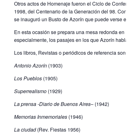
Otros actos de Homenaje fueron el Ciclo de Conferencia
1998, del Centenario de la Generación del 98. Con motivo
se inauguró un Busto de Azorín que puede verse en lo
En esta ocasión se prepara una mesa redonda en la que 
especialmente, los pasajes en los que Azorín habla o cit
Los libros, Revistas o periódicos de referencia son los si
Antonio Azorín
(1903)
Los Pueblos
(1905)
Superrealismo
(1929)
La prensa -Diario de Buenos Aires
– (1942)
Memorias Inmemoriales
(1946)
La ciudad
(Rev. Fiestas 1956)