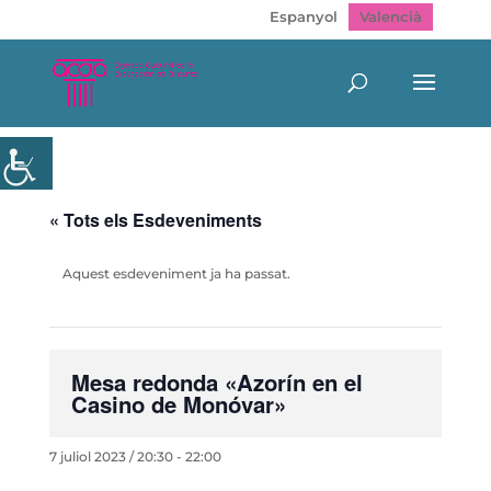
Espanyol
Valencià
« Tots els Esdeveniments
Aquest esdeveniment ja ha passat.
Mesa redonda «Azorín en el
Casino de Monóvar»
7 juliol 2023 / 20:30
-
22:00