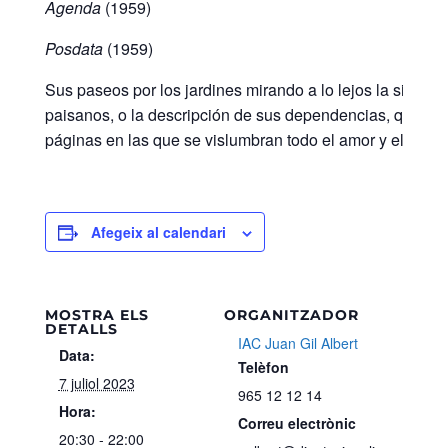
Agenda
(1959)
Posdata
(1959)
Sus paseos por los jardines mirando a lo lejos la sierra de
paisanos, o la descripción de sus dependencias, que hace
páginas en las que se vislumbran todo el amor y el sent
Afegeix al calendari
MOSTRA ELS
ORGANITZADOR
DETALLS
IAC Juan Gil Albert
Data:
Telèfon
7 juliol 2023
965 12 12 14
Hora:
Correu electrònic
20:30 - 22:00