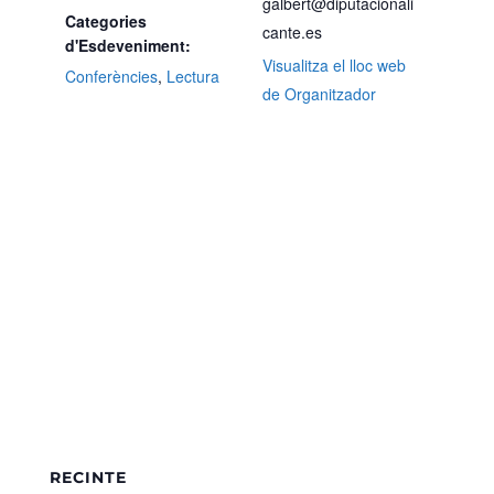
galbert@diputacionali
Categories
cante.es
d'Esdeveniment:
Visualitza el lloc web
Conferències
,
Lectura
de Organitzador
RECINTE