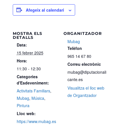
Afegeix al calendari
MOSTRA ELS
ORGANITZADOR
DETALLS
Mubag
Data:
Telèfon
15 febrer 2025
965 14 67 80
Hora:
Correu electrònic
11:30 - 12:30
mubag@diputacionali
Categories
cante.es
d'Esdeveniment:
Visualitza el lloc web
Activitats Familiars
,
de Organitzador
Mubag
,
Música
,
Pintura
Lloc web:
https://www.mubag.es