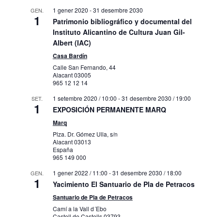
1 gener 2020
-
31 desembre 2030
GEN.
1
Patrimonio bibliográfico y documental del
Instituto Alicantino de Cultura Juan Gil-
Albert (IAC)
Casa Bardín
Calle San Fernando, 44
Alacant
03005
965 12 12 14
1 setembre 2020 / 10:00
-
31 desembre 2030 / 19:00
SET.
1
EXPOSICIÓN PERMANENTE MARQ
Marq
Plza. Dr. Gómez Ulla, s/n
Alacant
03013
España
965 149 000
1 gener 2022 / 11:00
-
31 desembre 2030 / 18:00
GEN.
1
Yacimiento El Santuario de Pla de Petracos
Santuario de Pla de Petracos
Camí a la Vall d´Ebo
Castell de Castells
03793