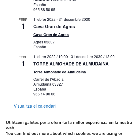
España
965 88 50 95
1 febrer 2022
-
31 desembre 2030
FEBR.
1
Cava Gran de Agres
Cava Gran de Agres
Agres
03837
España
1 febrer 2022 / 10:00
-
31 desembre 2030 / 13:00
FEBR.
1
TORRE ALMOHADE DE ALMUDAINA
Torre Almohade de Almudaina
Carrer de l'Abadia
Almudaina
03827
España
965 14 90 06
Visualitza el calendari
Utilitzem galetes per a oferir-te la millor experiència en la nostra
web.
You can find out more about which cookies we are using or
Mapa web
Política de Privacidad