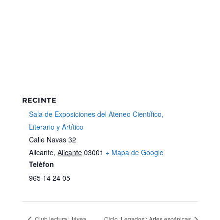
RECINTE
Sala de Exposiciones del Ateneo Científico,
Literario y Artítico
Calle Navas 32
Alicante
,
Alicante
03001
+ Mapa de Google
Telèfon
965 14 24 05
Club lectura: Jávea
Ciclo ‘Legados’: Artes escénicas