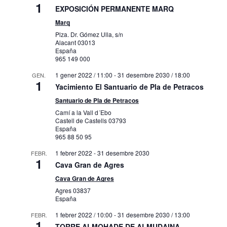
1
EXPOSICIÓN PERMANENTE MARQ
Marq
Plza. Dr. Gómez Ulla, s/n
Alacant
03013
España
965 149 000
1 gener 2022 / 11:00
-
31 desembre 2030 / 18:00
GEN.
1
Yacimiento El Santuario de Pla de Petracos
Santuario de Pla de Petracos
Camí a la Vall d´Ebo
Castell de Castells
03793
España
965 88 50 95
1 febrer 2022
-
31 desembre 2030
FEBR.
1
Cava Gran de Agres
Cava Gran de Agres
Agres
03837
España
1 febrer 2022 / 10:00
-
31 desembre 2030 / 13:00
FEBR.
1
TORRE ALMOHADE DE ALMUDAINA