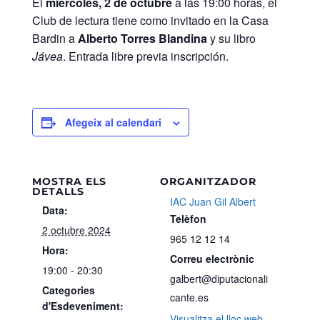
El
miércoles, 2 de octubre
a las 19:00 horas, el
Club de lectura tiene como invitado en la Casa
Bardin a
Alberto Torres Blandina
y su libro
Jávea
. Entrada libre previa inscripción.
Afegeix al calendari
MOSTRA ELS
ORGANITZADOR
DETALLS
IAC Juan Gil Albert
Data:
Telèfon
2 octubre 2024
965 12 12 14
Hora:
Correu electrònic
19:00 - 20:30
galbert@diputacionali
Categories
cante.es
d'Esdeveniment:
Visualitza el lloc web