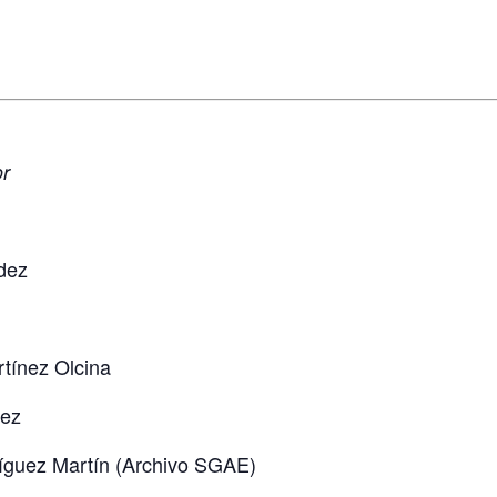
or
dez
rtínez Olcina
uez
ríguez Martín (Archivo SGAE)