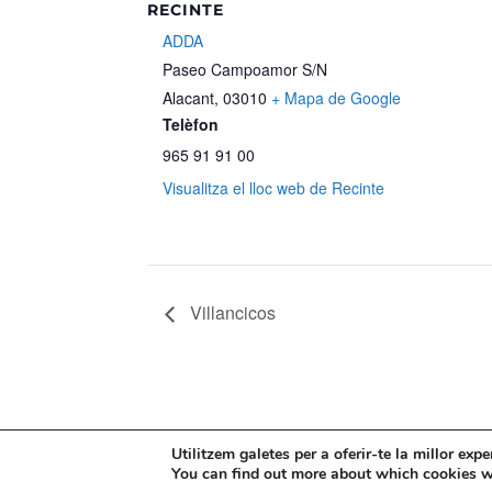
RECINTE
ADDA
Paseo Campoamor S/N
Alacant
,
03010
+ Mapa de Google
Telèfon
965 91 91 00
Visualitza el lloc web de Recinte
Villancicos
Mapa web
Política de Privacidad
Pol
Utilitzem galetes per a oferir-te la millor exp
You can find out more about which cookies w