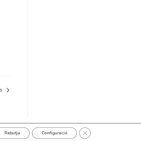
os
Tanca el bàner de galetes 
Rebutja
Configuració