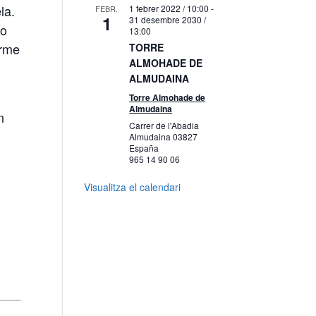
la.
1 febrer 2022 / 10:00
-
FEBR.
1
31 desembre 2030 /
lo
13:00
orme
TORRE
ALMOHADE DE
ALMUDAINA
Torre Almohade de
Almudaina
n
Carrer de l'Abadia
Almudaina
03827
España
965 14 90 06
Visualitza el calendari