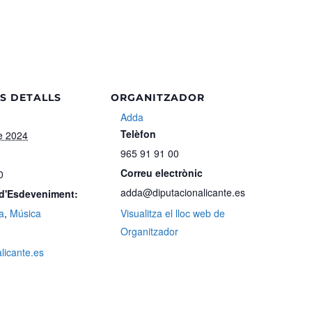
S DETALLS
ORGANITZADOR
Adda
Telèfon
e 2024
965 91 91 00
Correu electrònic
0
adda@diputacionalicante.es
 d'Esdeveniment:
a
,
Música
Visualitza el lloc web de
Organitzador
alicante.es