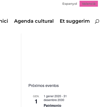
Espanyol
Valencià
nici
Agenda cultural
Et suggerim
Próximos eventos
1 gener 2020
-
31
GEN.
1
desembre 2030
Patrimonio