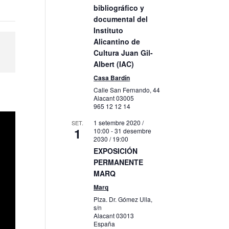
bibliográfico y
documental del
Instituto
Alicantino de
Cultura Juan Gil-
Albert (IAC)
Casa Bardín
Calle San Fernando, 44
Alacant
03005
965 12 12 14
1 setembre 2020 /
SET.
1
10:00
-
31 desembre
2030 / 19:00
EXPOSICIÓN
PERMANENTE
MARQ
Marq
Plza. Dr. Gómez Ulla,
s/n
Alacant
03013
España