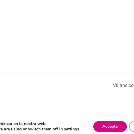
Villancic
itica de cookies
eriència en la nostra web.
Accepta
e are using or switch them off in
settings
.