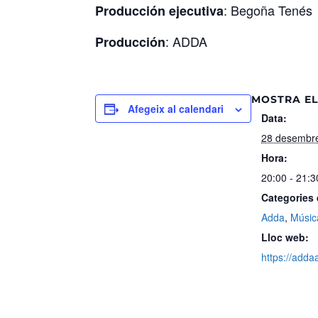
: Begoña Tenés
Producción ejecutiva
: ADDA
Producción
MOSTRA EL
Afegeix al calendari
Data:
28 desembr
Hora:
20:00 - 21:3
Categories
Adda
,
Músic
Lloc web:
https://adda