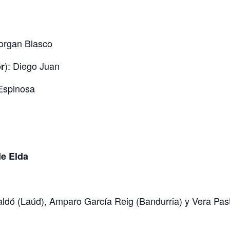
organ Blasco
): Diego Juan
or
 Espinosa
de Elda
Baldó (Laúd), Amparo García Reig (Bandurria) y Vera Pas