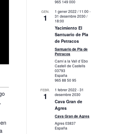
965 149 000
1 gener 2022 / 11:00
-
GEN.
1
31 desembre 2030 /
18:00
Yacimiento El
Santuario de Pla
de Petracos
Santuario de Pla de
Petracos
Camí a la Vall d´Ebo
Castell de Castells
03793
España
965 88 50 95
1 febrer 2022
-
31
FEBR.
go
1
desembre 2030
,
Cava Gran de
Agres
Cava Gran de Agres
 en
Agres
03837
España
na