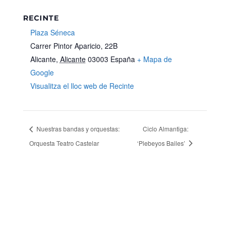
RECINTE
Plaza Séneca
Carrer Pintor Aparicio, 22B
Alicante
,
Alicante
03003
España
+ Mapa de
Google
Visualitza el lloc web de Recinte
Nuestras bandas y orquestas:
Ciclo Almantiga:
Orquesta Teatro Castelar
‘Plebeyos Bailes’