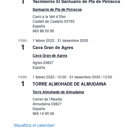
1
Yacimiento El Santuario de Pla de Petracos
Santuario de Pla de Petracos
Camí a la Vall d´Ebo
Castell de Castells
03793
España
965 88 50 95
1 febrer 2022
-
31 desembre 2030
FEBR.
1
Cava Gran de Agres
Cava Gran de Agres
Agres
03837
España
1 febrer 2022 / 10:00
-
31 desembre 2030 / 13:00
FEBR.
1
TORRE ALMOHADE DE ALMUDAINA
Torre Almohade de Almudaina
Carrer de l'Abadia
Almudaina
03827
España
965 14 90 06
Visualitza el calendari