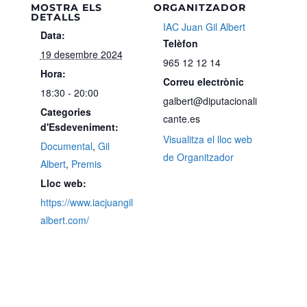
MOSTRA ELS
ORGANITZADOR
DETALLS
IAC Juan Gil Albert
Data:
Telèfon
19 desembre 2024
965 12 12 14
Hora:
Correu electrònic
18:30 - 20:00
galbert@diputacionali
Categories
cante.es
d'Esdeveniment:
Visualitza el lloc web
Documental
,
Gil
de Organitzador
Albert
,
Premis
Lloc web:
https://www.iacjuangil
albert.com/