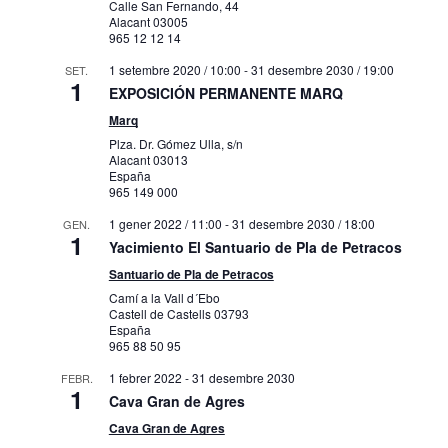
Calle San Fernando, 44
Alacant
03005
965 12 12 14
1 setembre 2020 / 10:00
-
31 desembre 2030 / 19:00
SET.
1
EXPOSICIÓN PERMANENTE MARQ
Marq
Plza. Dr. Gómez Ulla, s/n
Alacant
03013
España
965 149 000
1 gener 2022 / 11:00
-
31 desembre 2030 / 18:00
GEN.
1
Yacimiento El Santuario de Pla de Petracos
Santuario de Pla de Petracos
Camí a la Vall d´Ebo
Castell de Castells
03793
España
965 88 50 95
1 febrer 2022
-
31 desembre 2030
FEBR.
1
Cava Gran de Agres
Cava Gran de Agres