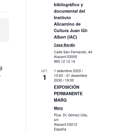
bibliográfico y
documental del
Instituto
Alicantino de
Cultura Juan Gil-
Albert (IAC)
Casa Bardín
Calle San Fernando, 44
Alacant
03005
965 12 12 14
19
1 setembre 2020 /
SET.
1
r
10:00
-
31 desembre
2030 / 19:00
EXPOSICIÓN
PERMANENTE
MARQ
Marq
Plza. Dr. Gómez Ulla,
s/n
Alacant
03013
España