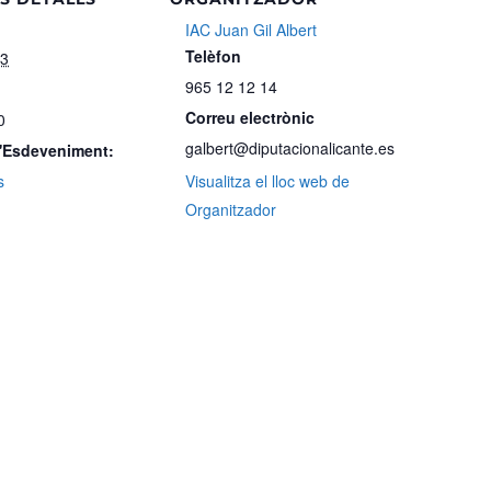
IAC Juan Gil Albert
Telèfon
23
965 12 12 14
Correu electrònic
0
galbert@diputacionalicante.es
d'Esdeveniment:
s
Visualitza el lloc web de
Organitzador