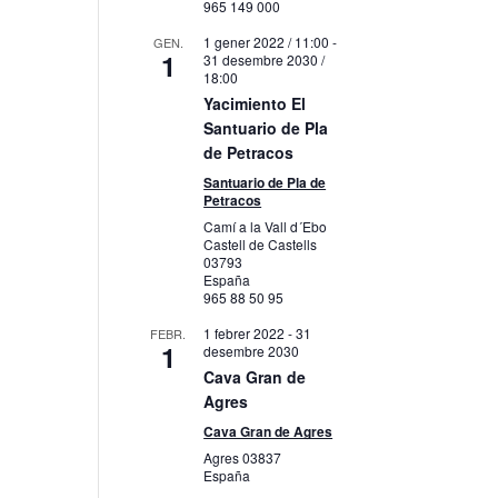
965 149 000
1 gener 2022 / 11:00
-
GEN.
1
31 desembre 2030 /
18:00
Yacimiento El
Santuario de Pla
de Petracos
Santuario de Pla de
Petracos
Camí a la Vall d´Ebo
Castell de Castells
03793
España
965 88 50 95
1 febrer 2022
-
31
FEBR.
1
desembre 2030
Cava Gran de
Agres
Cava Gran de Agres
Agres
03837
España