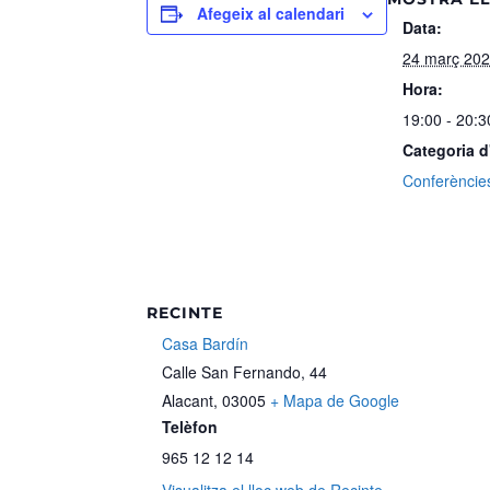
Afegeix al calendari
Data:
24 març 20
Hora:
19:00 - 20:3
Categoria 
Conferèncie
RECINTE
Casa Bardín
Calle San Fernando, 44
Alacant
,
03005
+ Mapa de Google
Telèfon
965 12 12 14