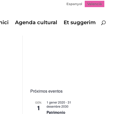
Espanyol
Valencià
nici
Agenda cultural
Et suggerim
Próximos eventos
1 gener 2020
-
31
GEN.
1
desembre 2030
Patrimonio