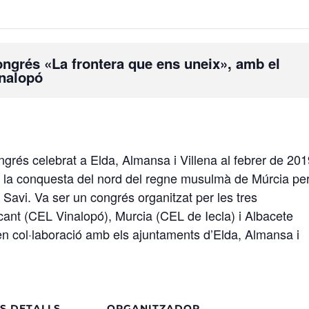
ongrés «La frontera que ens uneix», amb el
inalopó
ongrés celebrat a Elda, Almansa i Villena al febrer de 20
 la conquesta del nord del regne musulmà de Múrcia pe
el Savi. Va ser un congrés organitzat per les tres
cant (CEL Vinalopó), Murcia (CEL de Iecla) i Albacete
n col·laboració amb els ajuntaments d’Elda, Almansa i
S DETALLS
ORGANITZADOR