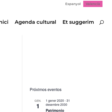
Espanyol
Valencià
nici
Agenda cultural
Et suggerim
Próximos eventos
1 gener 2020
-
31
GEN.
1
desembre 2030
Patrimonio