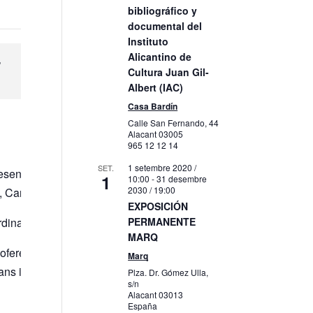
bibliográfico y
documental del
Instituto
Alicantino de
r
Cultura Juan Gil-
Albert (IAC)
Casa Bardín
Calle San Fernando, 44
Alacant
03005
965 12 12 14
1 setembre 2020 /
SET.
presentació del llibre guanyador del XVII Premi d’Investigació M
1
10:00
-
31 desembre
2030 / 19:00
Carlos Martín Cantarinos i Pilar Tébar Martínez.
EXPOSICIÓN
adora de la col·lecció i editat per l’Institut Alacantí de Cultur
PERMANENTE
MARQ
 ofereix un relat d’una vida enormement atractiva. Metge de pro
Marq
uietuds intel·lectuals. Va participar en institucions de caràcte
Plza. Dr. Gómez Ulla,
s/n
Alacant
03013
España