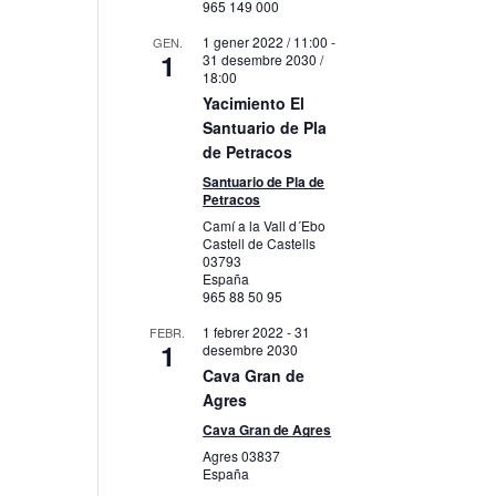
965 149 000
1 gener 2022 / 11:00
-
GEN.
1
31 desembre 2030 /
18:00
Yacimiento El
Santuario de Pla
de Petracos
Santuario de Pla de
Petracos
Camí a la Vall d´Ebo
Castell de Castells
03793
España
965 88 50 95
1 febrer 2022
-
31
FEBR.
1
desembre 2030
Cava Gran de
Agres
Cava Gran de Agres
Agres
03837
España