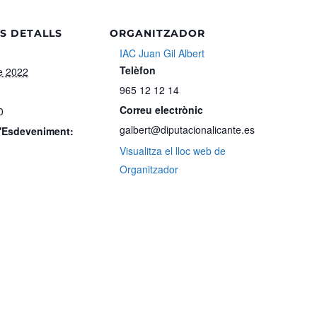
S DETALLS
ORGANITZADOR
IAC Juan Gil Albert
Telèfon
e 2022
965 12 12 14
Correu electrònic
0
galbert@diputacionalicante.es
d'Esdeveniment:
Visualitza el lloc web de
Organitzador