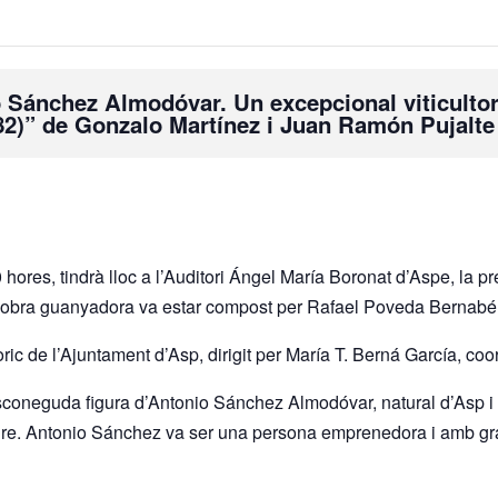
o Sánchez Almodóvar. Un excepcional viticulto
882)” de Gonzalo Martínez i Juan Ramón Pujalte
hores, tindrà lloc a l’Auditori Ángel María Boronat d’Aspe, la 
l’obra guanyadora va estar compost per Rafael Poveda Bernabé, 
 de l’Ajuntament d’Asp, dirigit per María T. Berná García, coordin
desconeguda figura d’Antonio Sánchez Almodóvar, natural d’Asp i
e. Antonio Sánchez va ser una persona emprenedora i amb grans inq