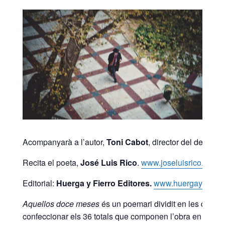
Acompanyarà a l’autor,
Toni Cabot
, director del departa
Recita el poeta,
José Luis Rico
.
www.joseluisrico.com
Editorial:
Huerga y Fierro Editores.
www.huergayfierro
Aquellos doce meses
és un poemari dividit en les quatre
confeccionar els 36 totals que componen l’obra en la qua