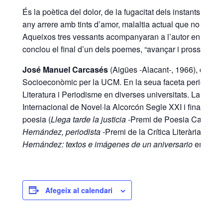
És la poètica del dolor, de la fugacitat dels instants q
any arrere amb tints d’amor, malaltia actual que no s’aca
Aqueixos tres vessants acompanyaran a l’autor en els se
conclou el final d’un dels poemes, “avançar i prosseguir” 
José Manuel Carcasés
(Aigües -Alacant-, 1966), doctor 
Socioeconòmic per la UCM. En la seua faceta periodístic
Literatura i Periodisme en diverses universitats. La seua t
Internacional de Novel·la Alcorcón Segle XXI i finalista
poesia (
Llega tarde la justicia
-Premi de Poesia Carlos G
Hernández, periodista
-Premi de la Crítica Literària de l
Hernández: textos e imágenes de un aniversario
en 2018
Afegeix al calendari