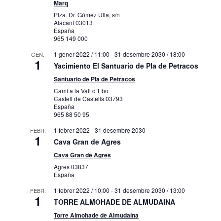
Marq
Plza. Dr. Gómez Ulla, s/n
Alacant
03013
España
965 149 000
1 gener 2022 / 11:00
-
31 desembre 2030 / 18:00
GEN.
1
Yacimiento El Santuario de Pla de Petracos
Santuario de Pla de Petracos
Camí a la Vall d´Ebo
Castell de Castells
03793
España
965 88 50 95
1 febrer 2022
-
31 desembre 2030
FEBR.
1
Cava Gran de Agres
Cava Gran de Agres
Agres
03837
España
1 febrer 2022 / 10:00
-
31 desembre 2030 / 13:00
FEBR.
1
TORRE ALMOHADE DE ALMUDAINA
Torre Almohade de Almudaina