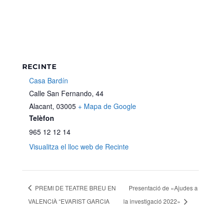
RECINTE
Casa Bardín
Calle San Fernando, 44
Alacant
,
03005
+ Mapa de Google
Telèfon
965 12 12 14
Visualitza el lloc web de Recinte
PREMI DE TEATRE BREU EN
Presentació de «Ajudes a
VALENCIÀ “EVARIST GARCIA
la investigació 2022»