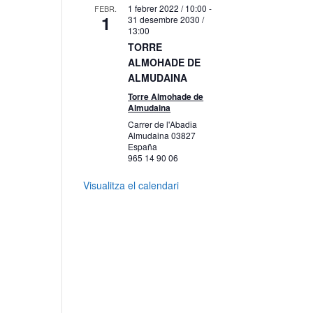
1 febrer 2022 / 10:00
-
FEBR.
1
31 desembre 2030 /
13:00
TORRE
ALMOHADE DE
ALMUDAINA
Torre Almohade de
Almudaina
Carrer de l'Abadia
Almudaina
03827
España
965 14 90 06
Visualitza el calendari