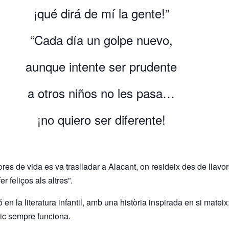
¡qué dirá de mí la gente!”
“Cada día un golpe nuevo,
aunque intente ser prudente
a otros niños no les pasa…
¡no quiero ser diferente!
res de vida es va traslladar a Alacant, on resideix des de llavo
r feliços als altres”.
n la literatura infantil, amb una història inspirada en si mateix
ic sempre funciona.