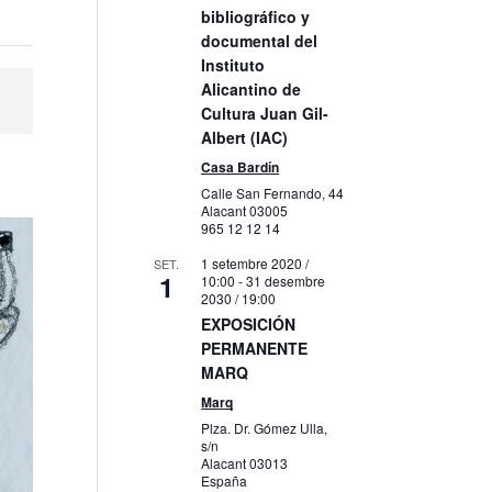
bibliográfico y
documental del
Instituto
Alicantino de
Cultura Juan Gil-
Albert (IAC)
Casa Bardín
Calle San Fernando, 44
Alacant
03005
965 12 12 14
1 setembre 2020 /
SET.
1
10:00
-
31 desembre
2030 / 19:00
EXPOSICIÓN
PERMANENTE
MARQ
Marq
Plza. Dr. Gómez Ulla,
s/n
Alacant
03013
España