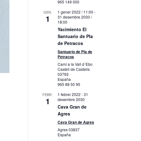
965 149 000
1 gener 2022 / 11:00
-
GEN.
1
31 desembre 2030 /
18:00
Yacimiento El
Santuario de Pla
de Petracos
Santuario de Pla de
Petracos
Camí a la Vall d´Ebo
Castell de Castells
03793
España
965 88 50 95
1 febrer 2022
-
31
FEBR.
1
desembre 2030
Cava Gran de
Agres
Cava Gran de Agres
Agres
03837
España