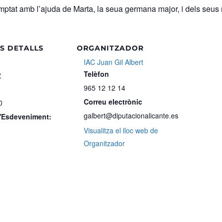
omptat amb l’ajuda de Marta, la seua germana major, i dels seus 
S DETALLS
ORGANITZADOR
IAC Juan Gil Albert
Telèfon
2
965 12 12 14
Correu electrònic
0
galbert@diputacionalicante.es
d'Esdeveniment:
Visualitza el lloc web de
Organitzador