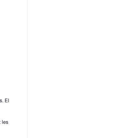
rs. El seu estat de Whatsapp és tota
: les limitacions que tots tenim es