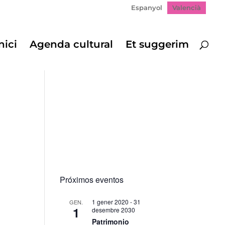
Espanyol
Valencià
nici
Agenda cultural
Et suggerim
Próximos eventos
1 gener 2020
-
31
GEN.
1
desembre 2030
Patrimonio