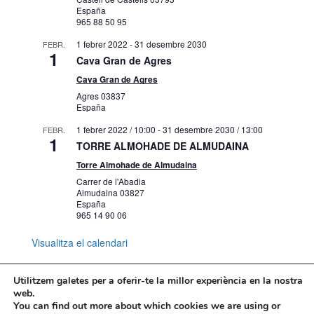
España
965 88 50 95
1 febrer 2022
-
31 desembre 2030
FEBR.
1
Cava Gran de Agres
Cava Gran de Agres
Agres
03837
España
1 febrer 2022 / 10:00
-
31 desembre 2030 / 13:00
FEBR.
1
TORRE ALMOHADE DE ALMUDAINA
Torre Almohade de Almudaina
Carrer de l'Abadia
Almudaina
03827
España
965 14 90 06
Visualitza el calendari
Utilitzem galetes per a oferir-te la millor experiència en la nostra
web.
You can find out more about which cookies we are using or
Mapa web
Política de Privacidad