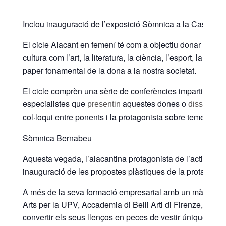
Inclou inauguració de l’exposició
Sòmnica
a la Casa Bar
El cicle Alacant en femení té com a objectiu donar a con
cultura com l’art, la literatura, la ciència, l’esport, la polí
paper fonamental de la dona a la nostra societat.
El cicle
comprèn
una sèrie de conferències impartides pe
especialistes que
aquestes dones o
s
presentin
dissertin
col·loqui entre ponents i la protagonista sobre temes d’ac
Sòmnica
Bernabeu
Aquesta vegada, l’alacantina protagonista de l’activitat s
inauguració de les propostes plàstiques de la protagonis
A més de la
seva
formació empresarial amb un màster MBA 
Arts per la UPV,
Accademia
di
Belli
Arti
di
Firenze
,
Acca
convertir els seus llenços en peces de vestir úniques:
Sò