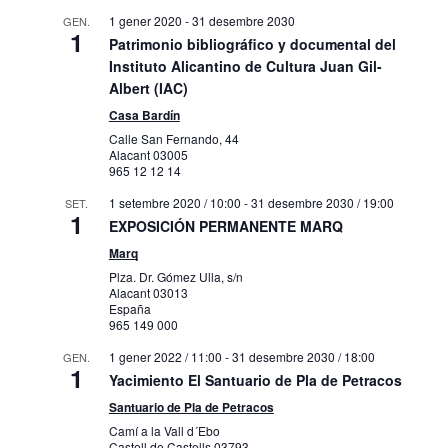
1 gener 2020
-
31 desembre 2030
GEN.
1
Patrimonio bibliográfico y documental del
Instituto Alicantino de Cultura Juan Gil-
Albert (IAC)
Casa Bardín
Calle San Fernando, 44
Alacant
03005
965 12 12 14
1 setembre 2020 / 10:00
-
31 desembre 2030 / 19:00
SET.
1
EXPOSICIÓN PERMANENTE MARQ
Marq
Plza. Dr. Gómez Ulla, s/n
Alacant
03013
España
965 149 000
1 gener 2022 / 11:00
-
31 desembre 2030 / 18:00
GEN.
1
Yacimiento El Santuario de Pla de Petracos
Santuario de Pla de Petracos
Camí a la Vall d´Ebo
Castell de Castells
03793