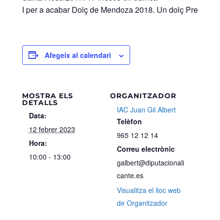
I per a acabar Dolç de Mendoza 2018. Un dolç Premium e
Afegeix al calendari
MOSTRA ELS
ORGANITZADOR
DETALLS
IAC Juan Gil Albert
Data:
Telèfon
12 febrer 2023
965 12 12 14
Hora:
Correu electrònic
10:00 - 13:00
galbert@diputacionali
cante.es
Visualitza el lloc web
de Organitzador