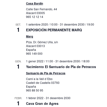
Casa Bardín
Calle San Fernando, 44
Alacant
03005
965 12 12 14
1 setembre 2020 / 10:00
-
31 desembre 2030 / 19:00
SET.
1
EXPOSICIÓN PERMANENTE MARQ
Marq
Plza. Dr. Gómez Ulla, s/n
Alacant
03013
España
965 149 000
1 gener 2022 / 11:00
-
31 desembre 2030 / 18:00
GEN.
1
Yacimiento El Santuario de Pla de Petracos
Santuario de Pla de Petracos
Camí a la Vall d´Ebo
Castell de Castells
03793
España
965 88 50 95
1 febrer 2022
-
31 desembre 2030
FEBR.
1
Cava Gran de Agres