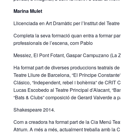
Marina Mulet
Llicenciada en Art Dramàtic per l’Institut del Teatre de Ba
Completa la seva formació quan entra a formar part de l
professionals de l’escena, com Pablo
Messiez, El Pont Fotant, Gaspar Campuzano (La Zaranda),
Ha format part de diverses produccions teatrals de les qu
Teatre Lliure de Barcelona, “El Príncipe Constante” de C
Clásico, “Independent, rebel i bohèmia” de CRIT Company
Lucas Escobedo al Teatre Principal d’Alacant, “Bartolom
“Bats & Clubs” composició de Gerard Valverde a partir de
Shakespeare 2014.
Com a creadora ha format part de la Cia Menú Teatral qu
Atrium. A més a més, actualment treballa amb la Cia Va co