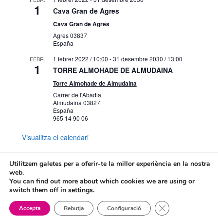
1
Cava Gran de Agres
Cava Gran de Agres
Agres
03837
España
1 febrer 2022 / 10:00
-
31 desembre 2030 / 13:00
FEBR.
1
TORRE ALMOHADE DE ALMUDAINA
Torre Almohade de Almudaina
Carrer de l'Abadia
Almudaina
03827
España
965 14 90 06
Visualitza el calendari
Utilitzem galetes per a oferir-te la millor experiència en la nostra
web.
You can find out more about which cookies we are using or
Mapa web
Política de Privacidad
switch them off in
settings
.
Politica de cookies
Tanca el bàner de
Accepta
Rebutja
Configuració