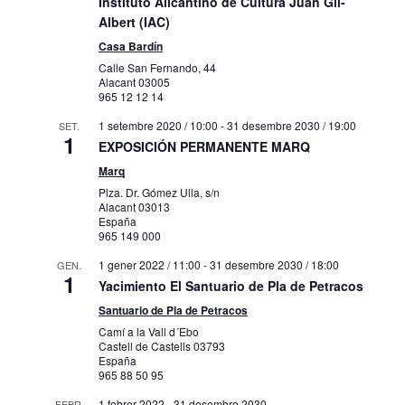
Instituto Alicantino de Cultura Juan Gil-
Albert (IAC)
Casa Bardín
Calle San Fernando, 44
Alacant
03005
965 12 12 14
1 setembre 2020 / 10:00
-
31 desembre 2030 / 19:00
SET.
1
EXPOSICIÓN PERMANENTE MARQ
Marq
Plza. Dr. Gómez Ulla, s/n
Alacant
03013
España
965 149 000
1 gener 2022 / 11:00
-
31 desembre 2030 / 18:00
GEN.
1
Yacimiento El Santuario de Pla de Petracos
Santuario de Pla de Petracos
Camí a la Vall d´Ebo
Castell de Castells
03793
España
965 88 50 95
1 febrer 2022
-
31 desembre 2030
FEBR.