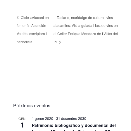
Cicle «Alacant en
Tastarte, maridatge de cultura i vins
femení»: Asunción
alacantins: Visita guiada i tast de vins en
Valdés, escriptora i
el Celler Enrique Mendoza de L’Alfàs del
periodista
Pi
Próximos eventos
1 gener 2020
-
31 desembre 2030
GEN.
1
Patrimonio bibliográfico y documental del