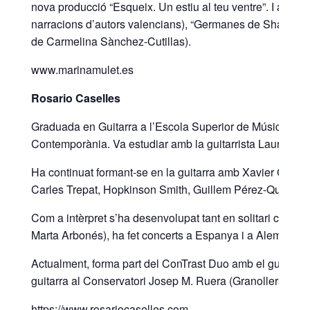
nova producció “Esqueix. Un estiu al teu ventre”. I amb la 
narracions d’autors valencians), “Germanes de Shakespeare
de Carmelina Sànchez-Cutillas).
www.marinamulet.es
Rosario Caselles
Graduada en Guitarra a l’Escola Superior de Música de Ca
Contemporània. Va estudiar amb la guitarrista Laura You
Ha continuat formant-se en la guitarra amb Xavier Coll i
Carles Trepat, Hopkinson Smith, Guillem Pérez-Quer o A
Com a intèrpret s’ha desenvolupat tant en solitari com e
Marta Arbonés), ha fet concerts a Espanya i a Alemanya.
Actualment, forma part del ConTrast Duo amb el guitarri
guitarra al Conservatori Josep M. Ruera (Granollers, Bar
https://www.rosariocaselles.com