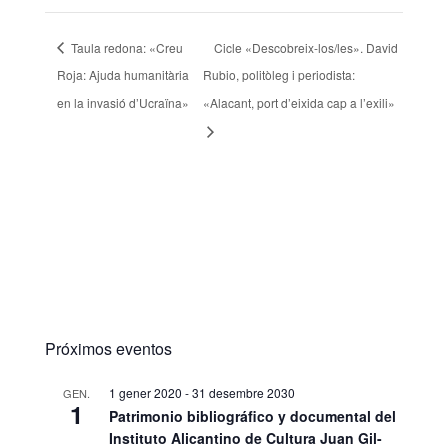
Taula redona: «Creu
Cicle «Descobreix-los/les». David
Roja: Ajuda humanitària
Rubio, politòleg i periodista:
en la invasió d’Ucraïna»
«Alacant, port d’eixida cap a l’exili»
Próximos eventos
1 gener 2020
-
31 desembre 2030
GEN.
1
Patrimonio bibliográfico y documental del
Instituto Alicantino de Cultura Juan Gil-