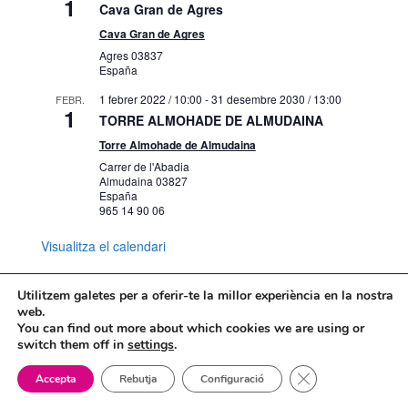
1
Cava Gran de Agres
Cava Gran de Agres
Agres
03837
España
1 febrer 2022 / 10:00
-
31 desembre 2030 / 13:00
FEBR.
1
TORRE ALMOHADE DE ALMUDAINA
Torre Almohade de Almudaina
Carrer de l'Abadia
Almudaina
03827
España
965 14 90 06
Visualitza el calendari
Utilitzem galetes per a oferir-te la millor experiència en la nostra
web.
You can find out more about which cookies we are using or
Mapa web
Política de Privacidad
switch them off in
settings
.
Politica de cookies
Tanca el bàner de
Accepta
Rebutja
Configuració