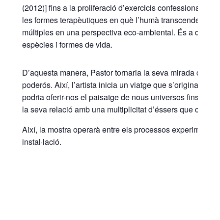
(2012)] fins a la proliferació d’exercicis confessionals sobr
les formes terapèutiques en què l’humà transcendeix c
múltiples en una perspectiva eco-ambiental. És a dir,
del 
espècies i formes de vida.
D’aquesta manera, Pastor tornaria la seva mirada cap a all
poderós. Així, l’artista inicia un viatge que s’origina a l’e
podria oferir-nos el paisatge de nous universos fins al s
la seva relació amb una multiplicitat d’éssers que compon
Així, la mostra operarà entre els processos experimentals de
instal·lació.