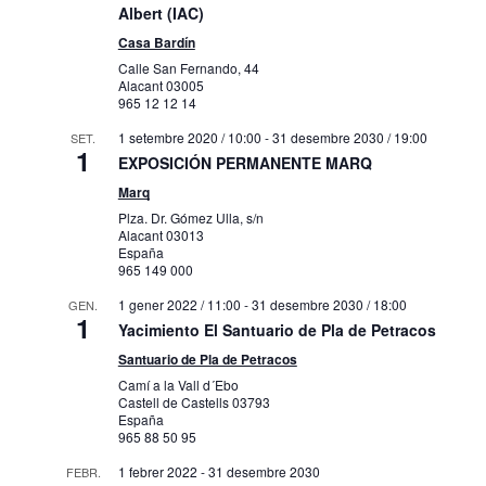
Albert (IAC)
Casa Bardín
Calle San Fernando, 44
Alacant
03005
965 12 12 14
1 setembre 2020 / 10:00
-
31 desembre 2030 / 19:00
SET.
1
EXPOSICIÓN PERMANENTE MARQ
Marq
Plza. Dr. Gómez Ulla, s/n
Alacant
03013
España
965 149 000
1 gener 2022 / 11:00
-
31 desembre 2030 / 18:00
GEN.
1
Yacimiento El Santuario de Pla de Petracos
Santuario de Pla de Petracos
Camí a la Vall d´Ebo
Castell de Castells
03793
España
965 88 50 95
1 febrer 2022
-
31 desembre 2030
FEBR.