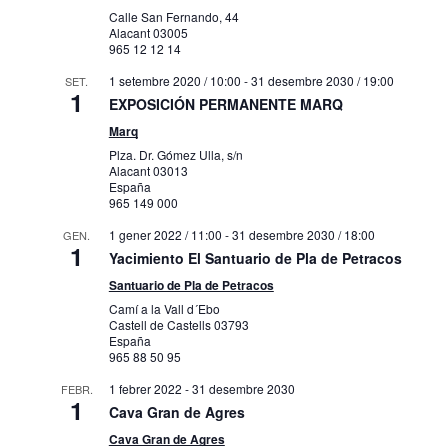
Calle San Fernando, 44
Alacant
03005
965 12 12 14
1 setembre 2020 / 10:00
-
31 desembre 2030 / 19:00
SET.
1
EXPOSICIÓN PERMANENTE MARQ
Marq
Plza. Dr. Gómez Ulla, s/n
Alacant
03013
España
965 149 000
1 gener 2022 / 11:00
-
31 desembre 2030 / 18:00
GEN.
1
Yacimiento El Santuario de Pla de Petracos
Santuario de Pla de Petracos
Camí a la Vall d´Ebo
Castell de Castells
03793
España
965 88 50 95
1 febrer 2022
-
31 desembre 2030
FEBR.
1
Cava Gran de Agres
Cava Gran de Agres