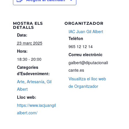
MOSTRA ELS
ORGANITZADOR
DETALLS
IAC Juan Gil Albert
Data:
Telèfon
23 març 2025
965 12 12 14
Hora:
Correu electrònic
18:30 - 20:00
galbert@diputacionali
Categories
cante.es
d'Esdeveniment:
Visualitza el lloc web
Arte
,
Artesanía
,
Gil
de Organitzador
Albert
Lloc web:
https://www.iacjuangil
albert.com/