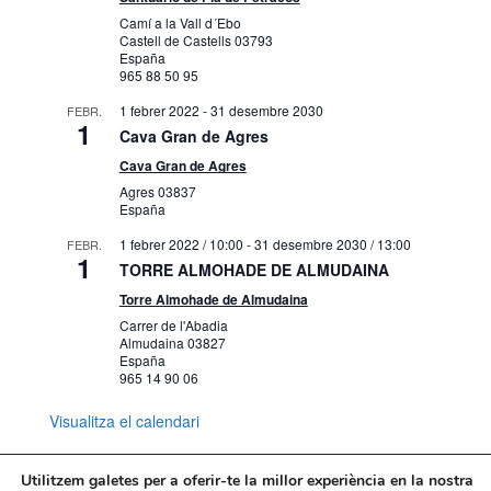
Camí a la Vall d´Ebo
Castell de Castells
03793
España
965 88 50 95
1 febrer 2022
-
31 desembre 2030
FEBR.
1
Cava Gran de Agres
Cava Gran de Agres
Agres
03837
España
1 febrer 2022 / 10:00
-
31 desembre 2030 / 13:00
FEBR.
1
TORRE ALMOHADE DE ALMUDAINA
Torre Almohade de Almudaina
Carrer de l'Abadia
Almudaina
03827
España
965 14 90 06
Visualitza el calendari
Utilitzem galetes per a oferir-te la millor experiència en la nostra