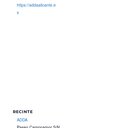
https://addaalicante.e
s
RECINTE
ADDA
Paseo Campoamor S/N