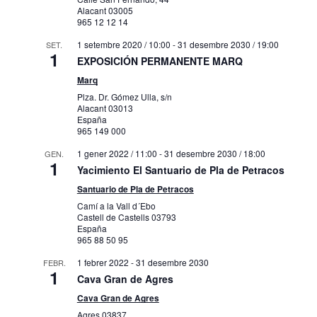
Alacant
03005
965 12 12 14
1 setembre 2020 / 10:00
-
31 desembre 2030 / 19:00
SET.
1
EXPOSICIÓN PERMANENTE MARQ
Marq
Plza. Dr. Gómez Ulla, s/n
Alacant
03013
España
965 149 000
1 gener 2022 / 11:00
-
31 desembre 2030 / 18:00
GEN.
1
Yacimiento El Santuario de Pla de Petracos
Santuario de Pla de Petracos
Camí a la Vall d´Ebo
Castell de Castells
03793
España
965 88 50 95
1 febrer 2022
-
31 desembre 2030
FEBR.
1
Cava Gran de Agres
Cava Gran de Agres
Agres
03837