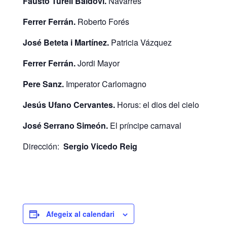
Fausto Turell Baldoví.
Navarrés
Ferrer Ferrán.
Roberto Forés
José Beteta i Martínez.
Patricia Vázquez
Ferrer Ferrán.
Jordi Mayor
Pere Sanz.
Imperator Carlomagno
Jesús Ufano Cervantes.
Horus: el dios del cielo
José Serrano Simeón.
El príncipe carnaval
Dirección:
Sergio Vicedo Reig
Afegeix al calendari