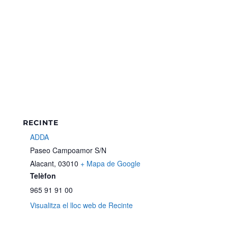
RECINTE
ADDA
Paseo Campoamor S/N
Alacant
,
03010
+ Mapa de Google
Telèfon
965 91 91 00
Visualitza el lloc web de Recinte