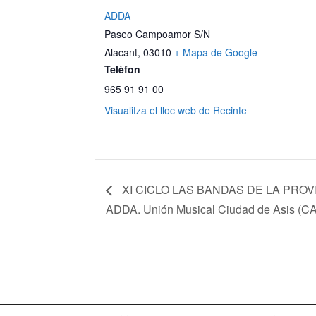
ADDA
Paseo Campoamor S/N
Alacant
,
03010
+ Mapa de Google
Telèfon
965 91 91 00
Visualitza el lloc web de Recinte
XI CICLO LAS BANDAS DE LA PROV
ADDA. Unión Musical Ciudad de Asis 
Mapa web
Política de Privacidad
Pol