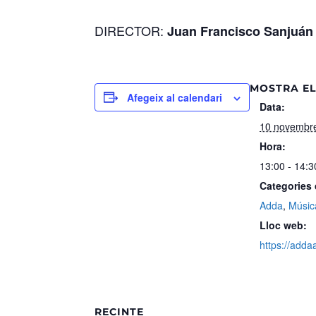
DIRECTOR:
Juan Francisco Sanjuán
MOSTRA EL
Afegeix al calendari
Data:
10 novembr
Hora:
13:00 - 14:3
Categories
Adda
,
Músic
Lloc web:
https://adda
RECINTE