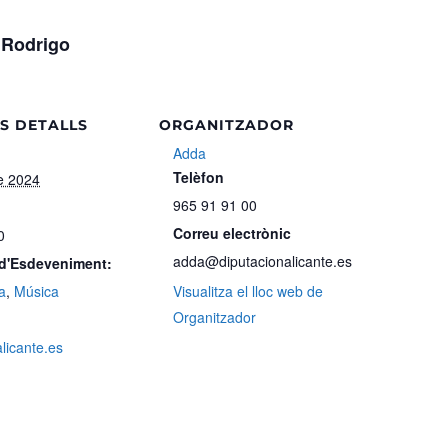
 Rodrigo
S DETALLS
ORGANITZADOR
Adda
Telèfon
e 2024
965 91 91 00
Correu electrònic
0
adda@diputacionalicante.es
 d'Esdeveniment:
a
,
Música
Visualitza el lloc web de
Organitzador
alicante.es