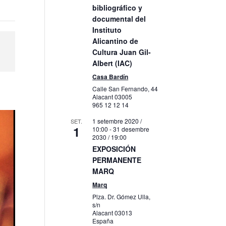
bibliográfico y
documental del
Instituto
Alicantino de
Cultura Juan Gil-
Albert (IAC)
Casa Bardín
Calle San Fernando, 44
Alacant
03005
965 12 12 14
1 setembre 2020 /
SET.
1
10:00
-
31 desembre
2030 / 19:00
EXPOSICIÓN
PERMANENTE
MARQ
Marq
Plza. Dr. Gómez Ulla,
s/n
Alacant
03013
España