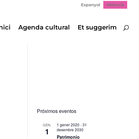
Espanyol
Valencià
nici
Agenda cultural
Et suggerim
Próximos eventos
1 gener 2020
-
31
GEN.
1
desembre 2030
Patrimonio