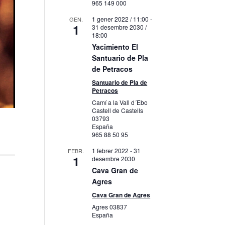
965 149 000
1 gener 2022 / 11:00
-
GEN.
1
31 desembre 2030 /
18:00
Yacimiento El
Santuario de Pla
de Petracos
Santuario de Pla de
Petracos
Camí a la Vall d´Ebo
Castell de Castells
03793
España
965 88 50 95
1 febrer 2022
-
31
FEBR.
1
desembre 2030
Cava Gran de
Agres
Cava Gran de Agres
Agres
03837
España