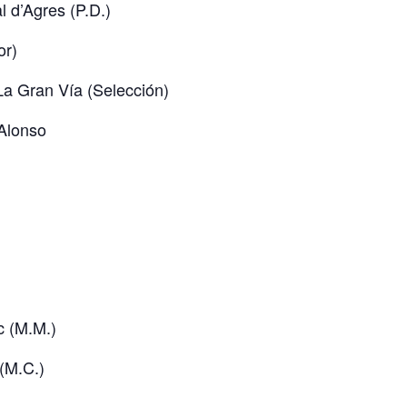
l d’Agres (P.D.)
or)
La Gran Vía (Selección)
Alonso
c (M.M.)
 (M.C.)