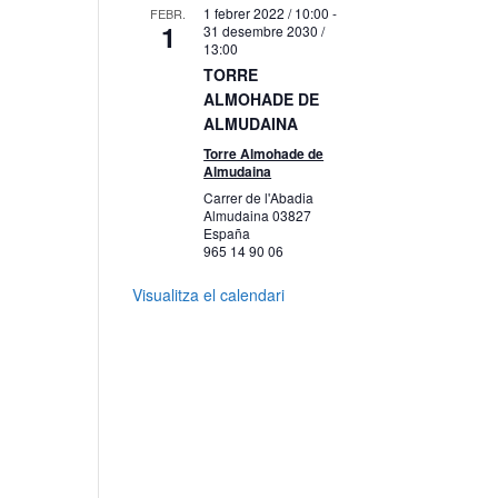
1 febrer 2022 / 10:00
-
FEBR.
1
31 desembre 2030 /
13:00
TORRE
ALMOHADE DE
ALMUDAINA
Torre Almohade de
Almudaina
Carrer de l'Abadia
Almudaina
03827
España
965 14 90 06
Visualitza el calendari