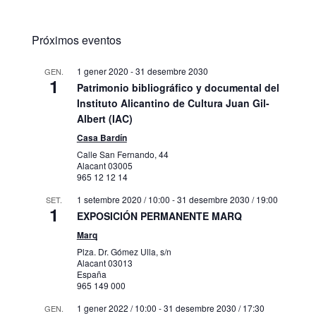
Próximos eventos
1 gener 2020
-
31 desembre 2030
GEN.
1
Patrimonio bibliográfico y documental del
Instituto Alicantino de Cultura Juan Gil-
Albert (IAC)
Casa Bardín
Calle San Fernando, 44
Alacant
03005
965 12 12 14
1 setembre 2020 / 10:00
-
31 desembre 2030 / 19:00
SET.
1
EXPOSICIÓN PERMANENTE MARQ
Marq
Plza. Dr. Gómez Ulla, s/n
Alacant
03013
España
965 149 000
1 gener 2022 / 10:00
-
31 desembre 2030 / 17:30
GEN.