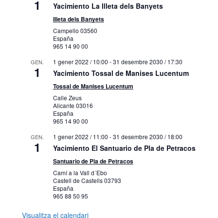
1
Yacimiento La Illeta dels Banyets
Illeta dels Banyets
Campello
03560
España
965 14 90 00
1 gener 2022 / 10:00
-
31 desembre 2030 / 17:30
GEN.
1
Yacimiento Tossal de Manises Lucentum
Tossal de Manises Lucentum
Calle Zeus
Alicante
03016
España
965 14 90 00
1 gener 2022 / 11:00
-
31 desembre 2030 / 18:00
GEN.
1
Yacimiento El Santuario de Pla de Petracos
Santuario de Pla de Petracos
Camí a la Vall d´Ebo
Castell de Castells
03793
España
965 88 50 95
Visualitza el calendari