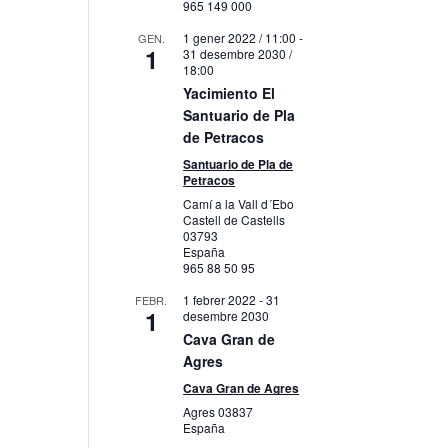
965 149 000
1 gener 2022 / 11:00
-
GEN.
1
31 desembre 2030 /
18:00
Yacimiento El
Santuario de Pla
de Petracos
Santuario de Pla de
Petracos
Camí a la Vall d´Ebo
Castell de Castells
03793
España
965 88 50 95
1 febrer 2022
-
31
FEBR.
1
desembre 2030
Cava Gran de
Agres
Cava Gran de Agres
Agres
03837
España