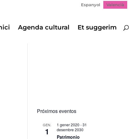
Espanyol
Valencià
nici
Agenda cultural
Et suggerim
Próximos eventos
1 gener 2020
-
31
GEN.
1
desembre 2030
Patrimonio