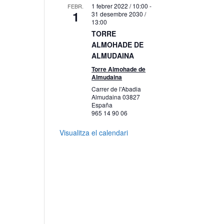
1 febrer 2022 / 10:00
-
FEBR.
1
31 desembre 2030 /
13:00
TORRE
ALMOHADE DE
ALMUDAINA
Torre Almohade de
Almudaina
Carrer de l'Abadia
Almudaina
03827
España
965 14 90 06
Visualitza el calendari