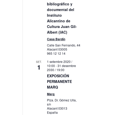
bibliográfico y
documental del
Instituto
Alicantino de
Cultura Juan Gil-
Albert (IAC)
ació
Casa Bardín
itzacions
Calle San Fernando, 44
Alacant
03005
eniment
965 12 12 14
1 setembre 2020 /
SET.
1
10:00
-
31 desembre
2030 / 19:00
EXPOSICIÓN
PERMANENTE
MARQ
Marq
Plza. Dr. Gómez Ulla,
s/n
Alacant
03013
España