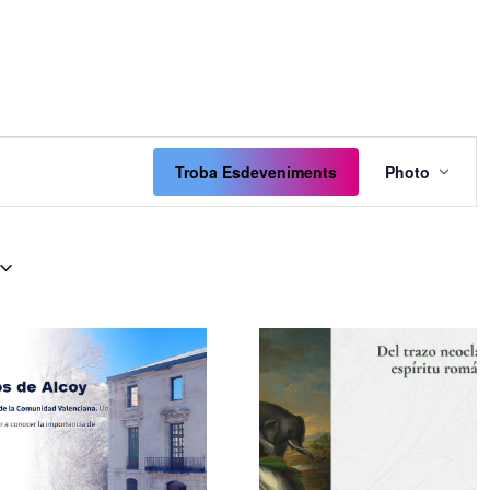
Naveg
de
Troba Esdeveniments
Photo
visual
Esdev