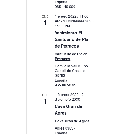
España
965 149 000
1 enero 2022 / 11:00
ENE
1
AM
-
31 diciembre 2030
/ 6:00 PM
Yacimiento El
Santuario de Pla
de Petracos
Santuario de Pla de
Petracos
Camí a la Vall d´Ebo
Castell de Castells
03793
España
965 88 50 95
1 febrero 2022
-
31
FEB
1
diciembre 2030
Cava Gran de
Agres
Cava Gran de Agres
Agres
03837
España