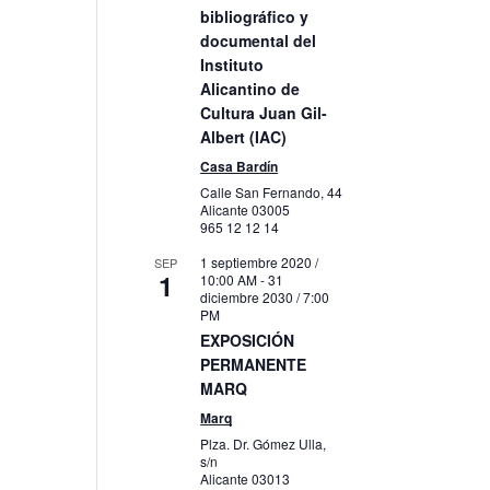
bibliográfico y
documental del
Instituto
Alicantino de
Cultura Juan Gil-
Albert (IAC)
gación
Casa Bardín
Calle San Fernando, 44
Alicante
03005
965 12 12 14
to
1 septiembre 2020 /
SEP
1
10:00 AM
-
31
diciembre 2030 / 7:00
PM
EXPOSICIÓN
PERMANENTE
MARQ
Marq
Plza. Dr. Gómez Ulla,
s/n
Alicante
03013