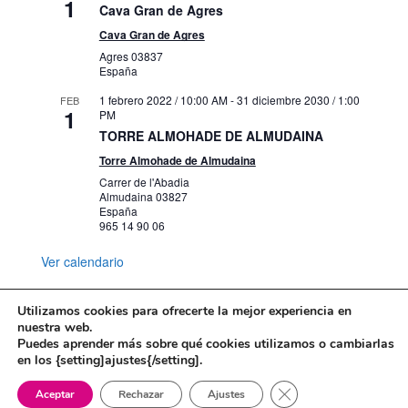
1
Cava Gran de Agres
Cava Gran de Agres
Agres
03837
España
1 febrero 2022 / 10:00 AM
-
31 diciembre 2030 / 1:00
FEB
1
PM
TORRE ALMOHADE DE ALMUDAINA
Torre Almohade de Almudaina
Carrer de l'Abadia
Almudaina
03827
España
965 14 90 06
Ver calendario
Utilizamos cookies para ofrecerte la mejor experiencia en
nuestra web.
Puedes aprender más sobre qué cookies utilizamos o cambiarlas
Mapa web
Política de Privacidad
en los {setting]ajustes{/setting].
Politica de cookies
Cerrar el banner de 
Aceptar
Rechazar
Ajustes