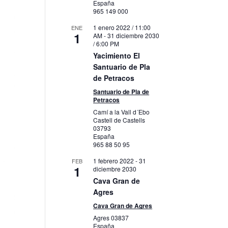
España
965 149 000
1 enero 2022 / 11:00
ENE
1
AM
-
31 diciembre 2030
/ 6:00 PM
Yacimiento El
Santuario de Pla
de Petracos
Santuario de Pla de
Petracos
Camí a la Vall d´Ebo
Castell de Castells
03793
España
965 88 50 95
1 febrero 2022
-
31
FEB
1
diciembre 2030
Cava Gran de
Agres
Cava Gran de Agres
Agres
03837
España