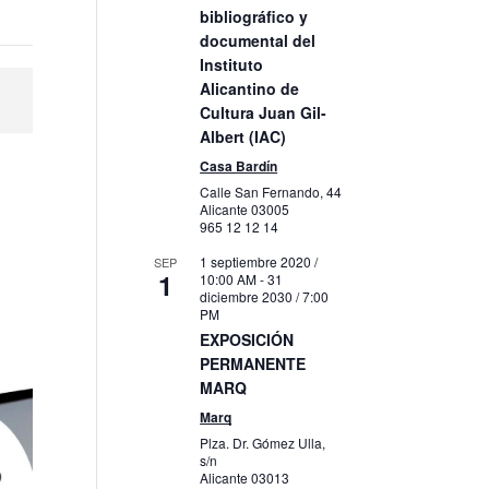
bibliográfico y
documental del
Instituto
Alicantino de
Cultura Juan Gil-
Albert (IAC)
Casa Bardín
Calle San Fernando, 44
Alicante
03005
965 12 12 14
1 septiembre 2020 /
SEP
1
10:00 AM
-
31
diciembre 2030 / 7:00
PM
EXPOSICIÓN
PERMANENTE
MARQ
Marq
Plza. Dr. Gómez Ulla,
s/n
Alicante
03013