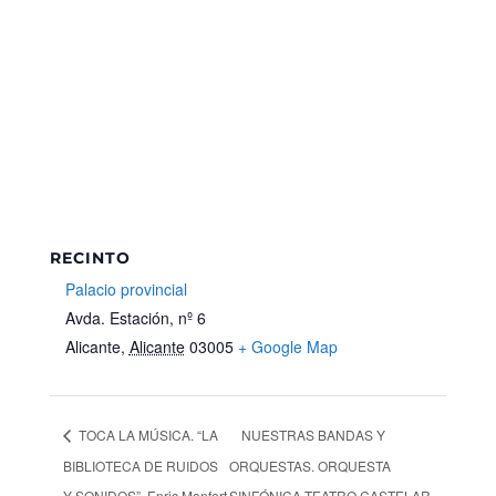
RECINTO
Palacio provincial
Avda. Estación, nº 6
Alicante
,
Alicante
03005
+ Google Map
TOCA LA MÚSICA. “LA
NUESTRAS BANDAS Y
BIBLIOTECA DE RUIDOS
ORQUESTAS. ORQUESTA
Y SONIDOS”. Enric Monfort
SINFÓNICA TEATRO CASTELAR.