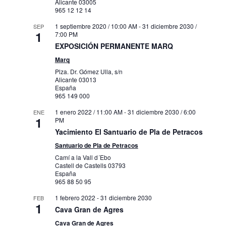
Alicante
03005
965 12 12 14
1 septiembre 2020 / 10:00 AM
-
31 diciembre 2030 /
SEP
1
7:00 PM
EXPOSICIÓN PERMANENTE MARQ
Marq
Plza. Dr. Gómez Ulla, s/n
Alicante
03013
España
965 149 000
1 enero 2022 / 11:00 AM
-
31 diciembre 2030 / 6:00
ENE
1
PM
Yacimiento El Santuario de Pla de Petracos
Santuario de Pla de Petracos
Camí a la Vall d´Ebo
Castell de Castells
03793
España
965 88 50 95
1 febrero 2022
-
31 diciembre 2030
FEB
1
Cava Gran de Agres
Cava Gran de Agres