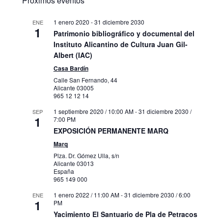
Próximos eventos
1 enero 2020
-
31 diciembre 2030
ENE
1
Patrimonio bibliográfico y documental del
Instituto Alicantino de Cultura Juan Gil-
Albert (IAC)
Casa Bardín
Calle San Fernando, 44
Alicante
03005
965 12 12 14
1 septiembre 2020 / 10:00 AM
-
31 diciembre 2030 /
SEP
1
7:00 PM
EXPOSICIÓN PERMANENTE MARQ
Marq
Plza. Dr. Gómez Ulla, s/n
Alicante
03013
España
965 149 000
1 enero 2022 / 11:00 AM
-
31 diciembre 2030 / 6:00
ENE
1
PM
Yacimiento El Santuario de Pla de Petracos