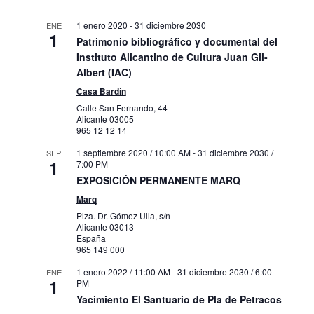
1 enero 2020
-
31 diciembre 2030
ENE
1
Patrimonio bibliográfico y documental del
Instituto Alicantino de Cultura Juan Gil-
Albert (IAC)
Casa Bardín
Calle San Fernando, 44
Alicante
03005
965 12 12 14
1 septiembre 2020 / 10:00 AM
-
31 diciembre 2030 /
SEP
1
7:00 PM
EXPOSICIÓN PERMANENTE MARQ
Marq
Plza. Dr. Gómez Ulla, s/n
Alicante
03013
España
965 149 000
1 enero 2022 / 11:00 AM
-
31 diciembre 2030 / 6:00
ENE
1
PM
Yacimiento El Santuario de Pla de Petracos