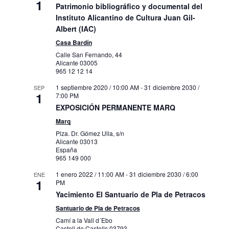
1
Patrimonio bibliográfico y documental del
Instituto Alicantino de Cultura Juan Gil-
Albert (IAC)
Casa Bardín
Calle San Fernando, 44
Alicante
03005
965 12 12 14
1 septiembre 2020 / 10:00 AM
-
31 diciembre 2030 /
SEP
1
7:00 PM
EXPOSICIÓN PERMANENTE MARQ
Marq
Plza. Dr. Gómez Ulla, s/n
Alicante
03013
España
965 149 000
1 enero 2022 / 11:00 AM
-
31 diciembre 2030 / 6:00
ENE
1
PM
Yacimiento El Santuario de Pla de Petracos
Santuario de Pla de Petracos
Camí a la Vall d´Ebo
Castell de Castells
03793