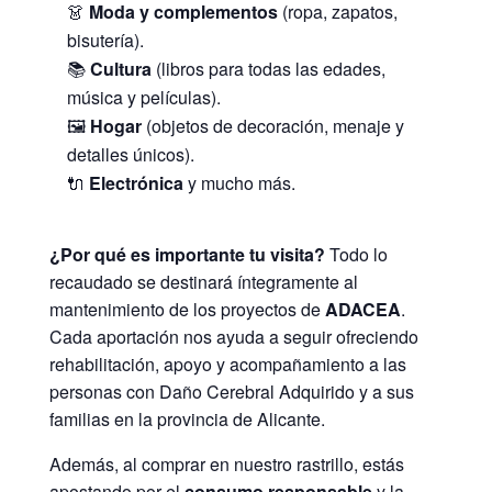
👗
Moda y complementos
(ropa, zapatos,
bisutería).
📚
Cultura
(libros para todas las edades,
música y películas).
🖼️
Hogar
(objetos de decoración, menaje y
detalles únicos).
🔌
Electrónica
y mucho más.
¿Por qué es importante tu visita?
Todo lo
recaudado se destinará íntegramente al
mantenimiento de los proyectos de
ADACEA
.
Cada aportación nos ayuda a seguir ofreciendo
rehabilitación, apoyo y acompañamiento a las
personas con Daño Cerebral Adquirido y a sus
familias en la provincia de Alicante.
Además, al comprar en nuestro rastrillo, estás
apostando por el
consumo responsable
y la