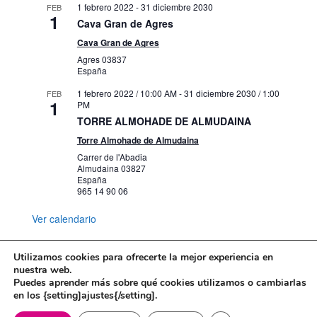
1 febrero 2022
-
31 diciembre 2030
FEB
1
Cava Gran de Agres
Cava Gran de Agres
Agres
03837
España
1 febrero 2022 / 10:00 AM
-
31 diciembre 2030 / 1:00
FEB
1
PM
TORRE ALMOHADE DE ALMUDAINA
Torre Almohade de Almudaina
Carrer de l'Abadia
Almudaina
03827
España
965 14 90 06
Ver calendario
Utilizamos cookies para ofrecerte la mejor experiencia en
nuestra web.
Puedes aprender más sobre qué cookies utilizamos o cambiarlas
Mapa web
Política de Privacidad
en los {setting]ajustes{/setting].
Politica de cookies