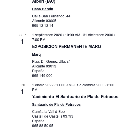
Albert (IAC)
Casa Bardín
Calle San Fernando, 44
Alicante
03005
965 12 12 14
1 septiembre 2020 / 10:00 AM
-
31 diciembre 2030 /
SEP
1
7:00 PM
EXPOSICIÓN PERMANENTE MARQ
Marq
Plza. Dr. Gómez Ulla, s/n
Alicante
03013
España
965 149 000
1 enero 2022 / 11:00 AM
-
31 diciembre 2030 / 6:00
ENE
1
PM
Yacimiento El Santuario de Pla de Petracos
Santuario de Pla de Petracos
Camí a la Vall d´Ebo
Castell de Castells
03793
España
965 88 50 95