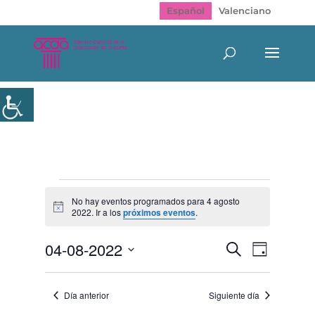
Español
Valenciano
Eventos
en
No hay eventos programados para 4 agosto
Aviso
2022. Ir a los
próximos eventos
.
4
agosto
Navegación
Navegac
04-08-2022
Buscar
2022
Día
de
de
Selecciona
vistas
búsqueda
de
la
y
Evento
Día anterior
Siguiente día
fecha.
vistas