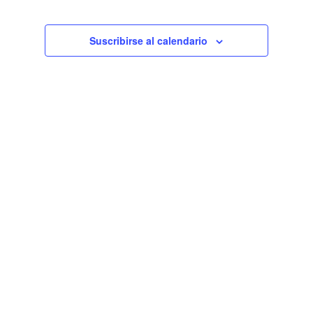
de
Eventos
Suscribirse al calendario