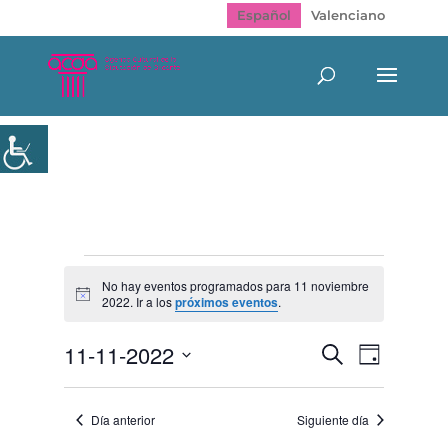
Español
Valenciano
Eventos
en
No hay eventos programados para 11 noviembre
Aviso
2022. Ir a los
próximos eventos
.
11
noviembre
Navegación
Navegac
11-11-2022
Buscar
2022
Día
de
de
Selecciona
vistas
búsqueda
de
la
y
Evento
Día anterior
Siguiente día
fecha.
vistas