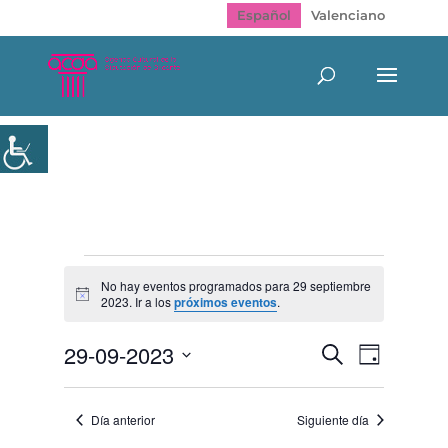
Español
Valenciano
Eventos
en
No hay eventos programados para 29 septiembre
Aviso
2023. Ir a los
próximos eventos
.
29
septiembre
Navegación
Navegac
29-09-2023
Buscar
2023
Día
de
de
Selecciona
vistas
búsqueda
de
la
y
Evento
Día anterior
Siguiente día
fecha.
vistas