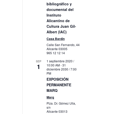
bibliográfico y
s
documental del
Instituto
to
Alicantino de
Cultura Juan Gil-
Albert (IAC)
Casa Bardín
Calle San Fernando, 44
Alicante
03005
965 12 12 14
1 septiembre 2020 /
SEP
1
10:00 AM
-
31
diciembre 2030 / 7:00
PM
EXPOSICIÓN
PERMANENTE
MARQ
Marq
Plza. Dr. Gómez Ulla,
s/n
Alicante
03013