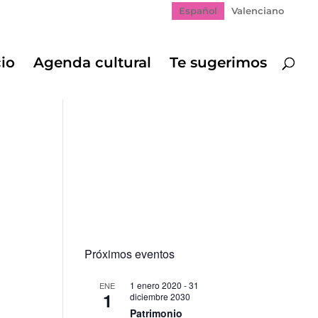
Español
Valenciano
cio
Agenda cultural
Te sugerimos
Próximos eventos
1 enero 2020
-
31
ENE
1
diciembre 2030
gación
Patrimonio