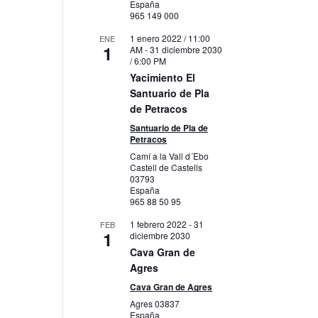
España
965 149 000
1 enero 2022 / 11:00
ENE
1
AM
-
31 diciembre 2030
/ 6:00 PM
Yacimiento El
Santuario de Pla
de Petracos
Santuario de Pla de
Petracos
Camí a la Vall d´Ebo
Castell de Castells
03793
España
965 88 50 95
1 febrero 2022
-
31
FEB
1
diciembre 2030
Cava Gran de
Agres
Cava Gran de Agres
Agres
03837
España