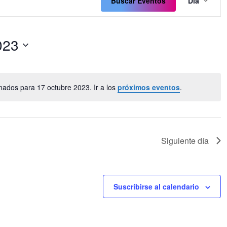
de
Buscar Eventos
Día
vista
de
Even
023
ados para 17 octubre 2023. Ir a los
próximos eventos
.
Aviso
Siguiente día
Suscribirse al calendario