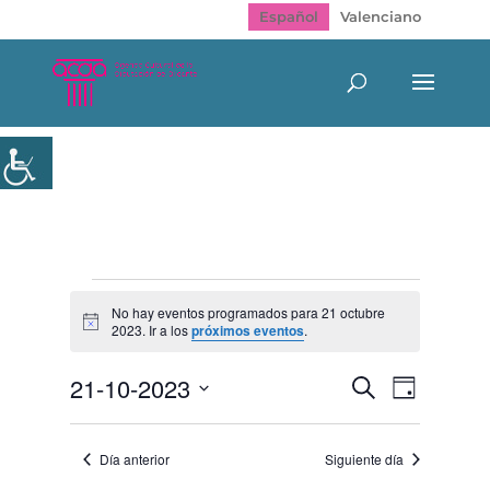
Español
Valenciano
Eventos
en
No hay eventos programados para 21 octubre
Aviso
2023. Ir a los
próximos eventos
.
21
octubre
Navegación
Navegac
21-10-2023
Buscar
2023
Día
de
de
Selecciona
vistas
búsqueda
de
la
y
Evento
Día anterior
Siguiente día
fecha.
vistas