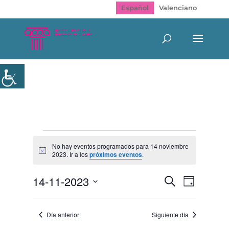
Español
Valenciano
Eventos
en
No hay eventos programados para 14 noviembre
Aviso
2023. Ir a los
próximos eventos
.
14
noviembre
Navegación
Navegac
14-11-2023
Buscar
2023
Día
de
de
Selecciona
vistas
búsqueda
de
la
y
Evento
Día anterior
Siguiente día
fecha.
vistas