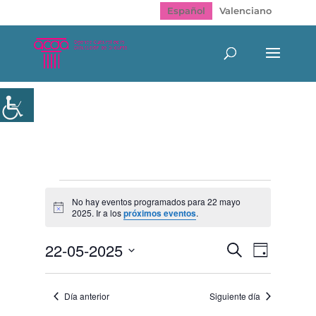
Español
Valenciano
Eventos
en
No hay eventos programados para 22 mayo
Aviso
2025. Ir a los
próximos eventos
.
22
mayo
Navegación
Navegac
22-05-2025
Buscar
2025
Día
de
de
Selecciona
vistas
búsqueda
de
la
y
Evento
Día anterior
Siguiente día
fecha.
vistas