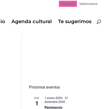
Español
Valenciano
cio
Agenda cultural
Te sugerimos
Próximos eventos
1 enero 2020
-
31
ENE
1
diciembre 2030
gación
Patrimonio