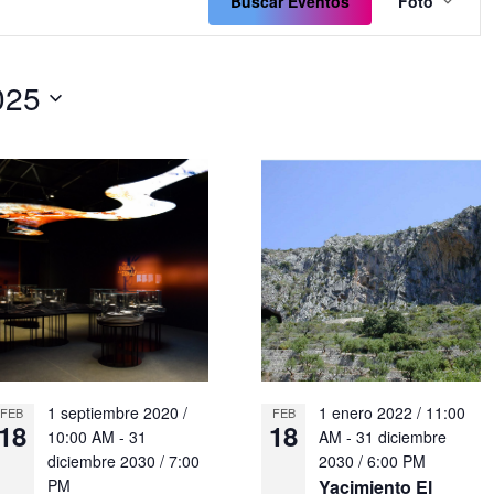
de
Buscar Eventos
Foto
vistas
de
Even
025
1 septiembre 2020 /
1 enero 2022 / 11:00
FEB
FEB
18
18
10:00 AM
-
31
AM
-
31 diciembre
diciembre 2030 / 7:00
2030 / 6:00 PM
PM
Yacimiento El