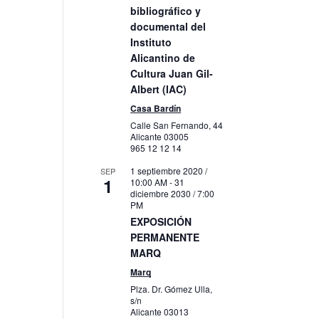
bibliográfico y
documental del
Instituto
to
Alicantino de
Cultura Juan Gil-
Albert (IAC)
Casa Bardín
Calle San Fernando, 44
Alicante
03005
965 12 12 14
1 septiembre 2020 /
SEP
1
10:00 AM
-
31
diciembre 2030 / 7:00
PM
EXPOSICIÓN
PERMANENTE
MARQ
Marq
Plza. Dr. Gómez Ulla,
s/n
Alicante
03013