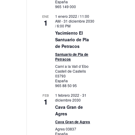
España
965 149 000
1 enero 2022 / 11:00
ENE
1
AM
-
31 diciembre 2030
/ 6:00 PM
Yacimiento El
Santuario de Pla
de Petracos
Santuario de Pla de
Petracos
Camí a la Vall d´Ebo
Castell de Castells
03793
España
965 88 50 95
1 febrero 2022
-
31
FEB
1
diciembre 2030
Cava Gran de
Agres
Cava Gran de Agres
Agres
03837
España