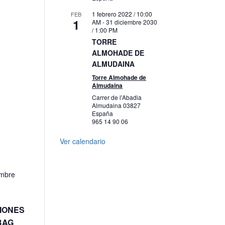
1 febrero 2022 / 10:00
FEB
1
AM
-
31 diciembre 2030
/ 1:00 PM
TORRE
ALMOHADE DE
ALMUDAINA
Torre Almohade de
Almudaina
Carrer de l'Abadia
Almudaina
03827
España
965 14 90 06
Ver calendario
embre
IONES
BAG