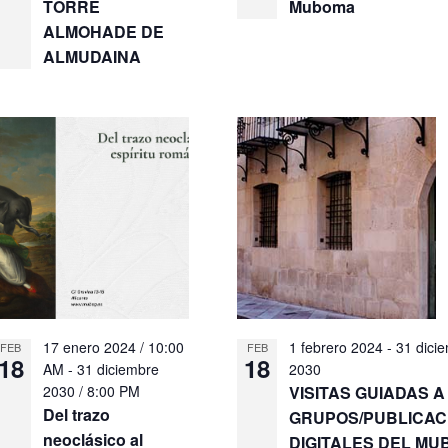
TORRE
Muboma
ALMOHADE DE
ALMUDAINA
17 enero 2024 / 10:00
1 febrero 2024
-
31 dici
FEB
FEB
18
18
AM
-
31 diciembre
2030
2030 / 8:00 PM
VISITAS GUIADAS A
Del trazo
GRUPOS/PUBLICAC
neoclásico al
DIGITALES DEL MU