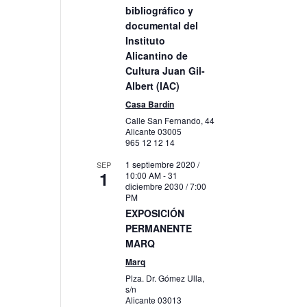
bibliográfico y
documental del
Instituto
o
Alicantino de
Cultura Juan Gil-
Albert (IAC)
Casa Bardín
Calle San Fernando, 44
Alicante
03005
965 12 12 14
1 septiembre 2020 /
SEP
1
10:00 AM
-
31
diciembre 2030 / 7:00
PM
EXPOSICIÓN
PERMANENTE
MARQ
Marq
Plza. Dr. Gómez Ulla,
s/n
Alicante
03013