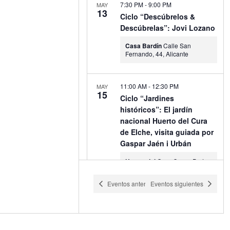
7:30 PM
-
9:00 PM
MAY
13
Ciclo “Descúbrelos &
Descúbrelas”: Jovi Lozano
Casa Bardín
Calle San
Fernando, 44, Alicante
11:00 AM
-
12:30 PM
MAY
15
Ciclo “Jardines
históricos”: El jardín
nacional Huerto del Cura
de Elche, visita guiada por
Gaspar Jaén i Urbán
Huerto del Cura
Carrer Porta
de la Morera, 49, Elche
Eventos
anteriores
Eventos
siguientes
11:00 AM
-
1:00 PM
MAY
15
Ciclo “Endinsarte Work
Shops Escènics”: La