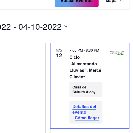
de
Buscar Eventos
Mapa
vistas
de
Event
022
 - 
04-10-2022
7:00 PM
-
8:30 PM
MAY
12
Ciclo
“Alimentando
Lluvias”: Mercé
Climent
Casa de
Cultura Alcoy
Detalles del
evento
Cómo llegar