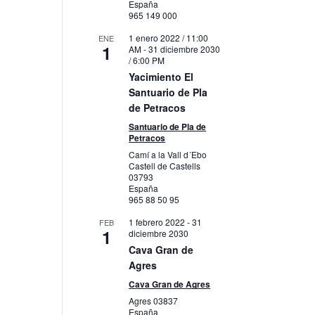
España
965 149 000
1 enero 2022 / 11:00
ENE
1
AM
-
31 diciembre 2030
/ 6:00 PM
Yacimiento El
Santuario de Pla
de Petracos
Santuario de Pla de
Petracos
Camí a la Vall d´Ebo
Castell de Castells
03793
España
965 88 50 95
1 febrero 2022
-
31
FEB
1
diciembre 2030
Cava Gran de
Agres
Cava Gran de Agres
Agres
03837
España