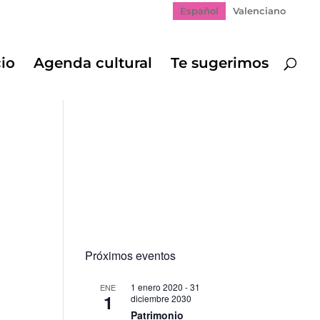
Español
Valenciano
cio
Agenda cultural
Te sugerimos
Próximos eventos
1 enero 2020
-
31
ENE
1
diciembre 2030
ación
Patrimonio