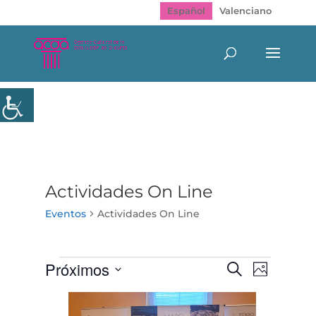
Español
Valenciano
Actividades On Line
Eventos
Actividades On Line
Eventos
Navegación
Navegac
Próximos
Buscar
Foto
de
de
Seleccionar
vistas
búsqueda
List
de
fecha.
y
of
Evento