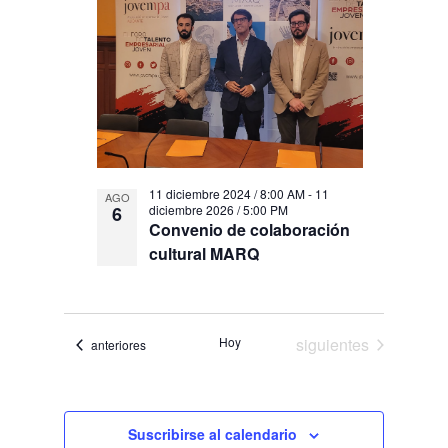
vistas
events
de
in
Eventos
Photo
View
11 diciembre 2024 / 8:00 AM
-
11
AGO
6
diciembre 2026 / 5:00 PM
Convenio de colaboración
cultural MARQ
Eventos
Hoy
siguientes
Eventos
anteriores
Suscribirse al calendario