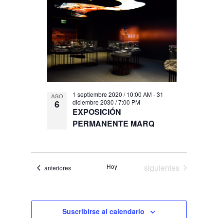
vistas
events
de
in
Eventos
Photo
View
1 septiembre 2020 / 10:00 AM
-
31
AGO
6
diciembre 2030 / 7:00 PM
EXPOSICIÓN
PERMANENTE MARQ
Eventos
Hoy
siguientes
Eventos
anteriores
Suscribirse al calendario