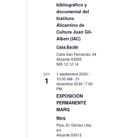
bibliográfico y
documental del
Instituto
Alicantino de
Cultura Juan Gil-
Albert (IAC)
Casa Bardín
Calle San Fernando, 44
Alicante
03005
965 12 12 14
1 septiembre 2020 /
SEP
1
10:00 AM
-
31
diciembre 2030 / 7:00
PM
EXPOSICIÓN
PERMANENTE
MARQ
Marq
Plza. Dr. Gómez Ulla,
s/n
Alicante
03013