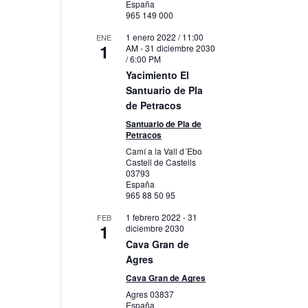
España
965 149 000
1 enero 2022 / 11:00
ENE
1
AM
-
31 diciembre 2030
/ 6:00 PM
Yacimiento El
Santuario de Pla
de Petracos
Santuario de Pla de
Petracos
Camí a la Vall d´Ebo
Castell de Castells
03793
España
965 88 50 95
1 febrero 2022
-
31
FEB
1
diciembre 2030
Cava Gran de
Agres
Cava Gran de Agres
Agres
03837
España