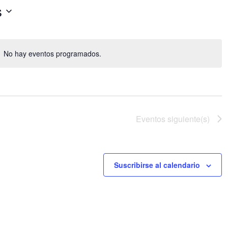
s
No hay eventos programados.
Aviso
Eventos
siguiente(s)
Suscribirse al calendario