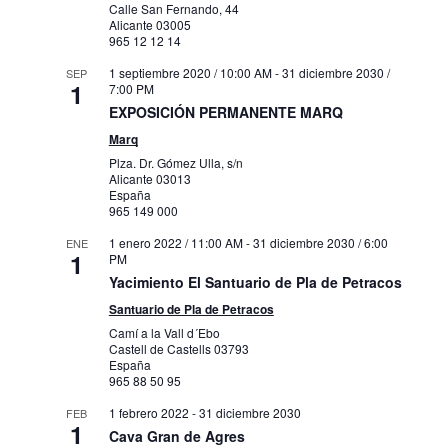
Calle San Fernando, 44
Alicante
03005
965 12 12 14
1 septiembre 2020 / 10:00 AM
-
31 diciembre 2030 /
SEP
1
7:00 PM
EXPOSICIÓN PERMANENTE MARQ
Marq
Plza. Dr. Gómez Ulla, s/n
Alicante
03013
España
965 149 000
1 enero 2022 / 11:00 AM
-
31 diciembre 2030 / 6:00
ENE
1
PM
Yacimiento El Santuario de Pla de Petracos
Santuario de Pla de Petracos
Camí a la Vall d´Ebo
Castell de Castells
03793
España
965 88 50 95
1 febrero 2022
-
31 diciembre 2030
FEB
1
Cava Gran de Agres