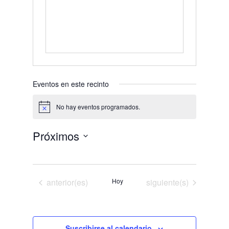
Eventos en este recinto
No hay eventos programados.
Aviso
Próximos
Selecciona
la
fecha.
Eventos
Eventos
anterior(es)
Hoy
siguiente(s)
Suscribirse al calendario